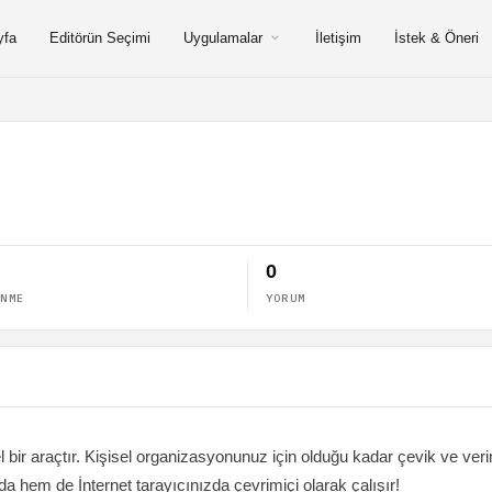
yfa
Editörün Seçimi
Uygulamalar
İletişim
İstek & Öneri
0
ENME
YORUM
 bir araçtır. Kişisel organizasyonunuz için olduğu kadar çevik ve veri
da hem de İnternet tarayıcınızda çevrimiçi olarak çalışır!