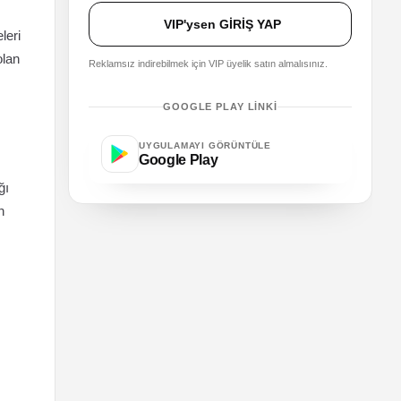
VIP'ysen GİRİŞ YAP
leri
olan
Reklamsız indirebilmek için VIP üyelik satın almalısınız.
GOOGLE PLAY LINKI
UYGULAMAYI GÖRÜNTÜLE
Google Play
ğı
n