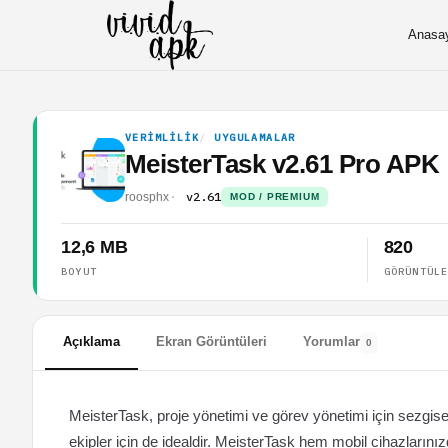
Anasa
VERIMLILIK
UYGULAMALAR
MeisterTask v2.61 Pro APK
v2.61
roosphx
MOD / PREMIUM
12,6 MB
820
BOYUT
GÖRÜNTÜL
Açıklama
Ekran Görüntüleri
Yorumlar
0
MeisterTask, proje yönetimi ve görev yönetimi için sezgisel
ekipler için de idealdir. MeisterTask hem mobil cihazlarınız