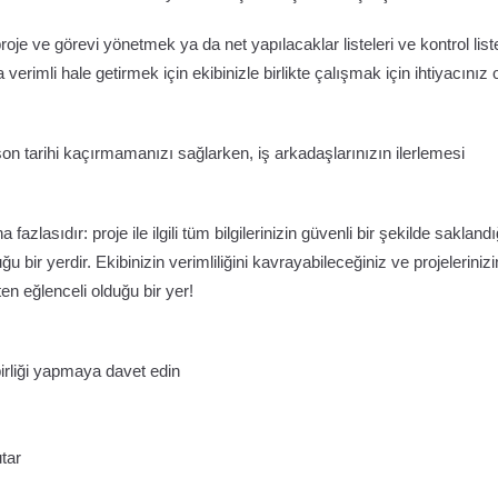
oje ve görevi yönetmek ya da net yapılacaklar listeleri ve kontrol liste
erimli hale getirmek için ekibinizle birlikte çalışmak için ihtiyacınız 
 son tarihi kaçırmamanızı sağlarken, iş arkadaşlarınızın ilerlemesi
lasıdır: proje ile ilgili tüm bilgilerinizin güvenli bir şekilde saklandı
u bir yerdir. Ekibinizin verimliliğini kavrayabileceğiniz ve projelerinizi
ten eğlenceli olduğu bir yer!
birliği yapmaya davet edin
utar