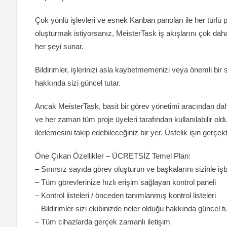
Çok yönlü işlevleri ve esnek Kanban panoları ile her türlü pr
oluşturmak istiyorsanız, MeisterTask iş akışlarını çok daha v
her şeyi sunar.
Bildirimler, işlerinizi asla kaybetmemenizi veya önemli bir
hakkında sizi güncel tutar.
Ancak MeisterTask, basit bir görev yönetimi aracından daha faz
ve her zaman tüm proje üyeleri tarafından kullanılabilir olduğ
ilerlemesini takip edebileceğiniz bir yer. Üstelik işin gerçek
Öne Çıkan Özellikler – ÜCRETSİZ Temel Plan:
– Sınırsız sayıda görev oluşturun ve başkalarını sizinle iş
– Tüm görevlerinize hızlı erişim sağlayan kontrol paneli
– Kontrol listeleri / önceden tanımlanmış kontrol listeleri
– Bildirimler sizi ekibinizde neler olduğu hakkında güncel t
– Tüm cihazlarda gerçek zamanlı iletişim