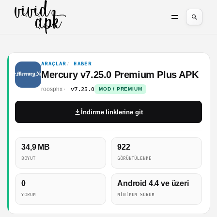
ARAÇLAR
HABER
Mercury v7.25.0 Premium Plus APK
v7.25.0
roosphx
MOD / PREMIUM
İndirme linklerine git
34,9 MB
922
BOYUT
GÖRÜNTÜLENME
0
Android 4.4 ve üzeri
YORUM
MINIMUM SÜRÜM