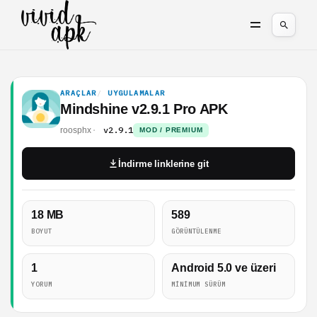
ARAÇLAR
UYGULAMALAR
Mindshine v2.9.1 Pro APK
v2.9.1
roosphx
MOD / PREMIUM
İndirme linklerine git
18 MB
589
BOYUT
GÖRÜNTÜLENME
1
Android 5.0 ve üzeri
YORUM
MINIMUM SÜRÜM