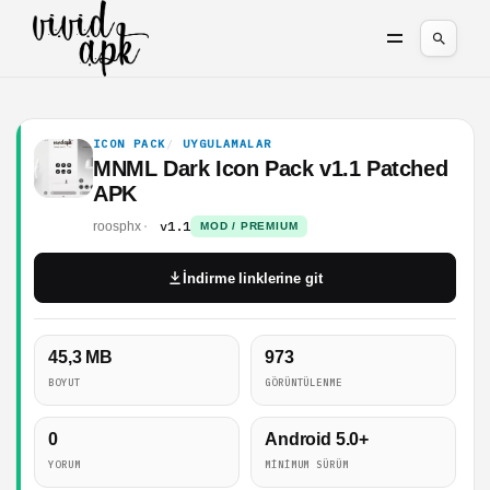
ICON PACK
UYGULAMALAR
MNML Dark Icon Pack v1.1 Patched
APK
v1.1
roosphx
MOD / PREMIUM
İndirme linklerine git
45,3 MB
973
BOYUT
GÖRÜNTÜLENME
0
Android 5.0+
YORUM
MINIMUM SÜRÜM