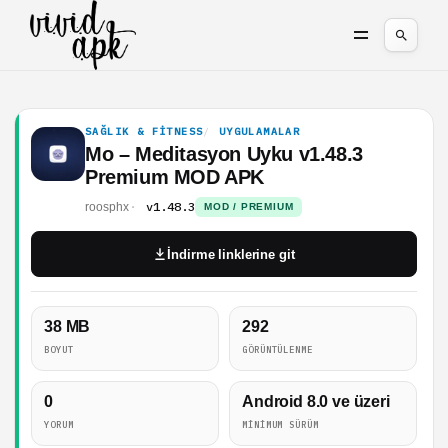
SAĞLIK & FITNESS
UYGULAMALAR
Mo – Meditasyon Uyku v1.48.3
Premium MOD APK
v1.48.3
roosphx
MOD / PREMIUM
İndirme linklerine git
38 MB
292
BOYUT
GÖRÜNTÜLENME
0
Android 8.0 ve üzeri
YORUM
MINIMUM SÜRÜM