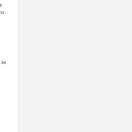
up
niz.
 bir