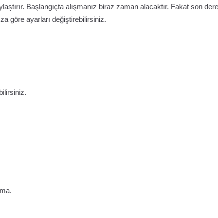
laştırır. Başlangıçta alışmanız biraz zaman alacaktır. Fakat son der
ıza göre ayarları değiştirebilirsiniz.
lirsiniz.
tma.