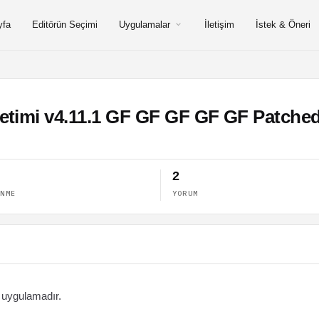
yfa
Editörün Seçimi
Uygulamalar
İletişim
İstek & Öneri
etimi v4.11.1 GF GF GF GF GF Patch
2
ENME
YORUM
r uygulamadır.