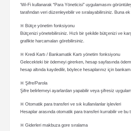
‘Wi-Fi kullanarak “Para Yöneticisi” uygulamasını görüntüley
tarafından veri düzenleyebilir ve sıralayabilirsiniz. Buna e
※ Bütçe yönetim fonksiyonu
Bütçenizi yönetebilirsiniz. Hızlı bir şekilde bütçenizi ve ka
grafikte harcamaları görebilirsiniz.
※ Kredi Kartı / Bankamatik Kartı yönetim fonksiyonu
Gelecekteki bir ödemeyi girerken, hesap sayfasında ödeme tu
hesap altında kaydedilir, böylece hesaplarınız için bankamat
※ Şifre/Parola
Şifre belirlemeyi ayarlardan yapabilir veya şifresiz uygulama
※ Otomatik para transferi ve sık kullanılanlar işlevleri
Hesaplar arasında otomatik para transferi kurrabilir ve bu tr
※ Giderleri makbuza gore sıralama