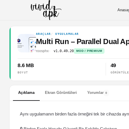
Anasa
ARAÇLAR
UYGULAMALAR
Multi Run – Parallel Dual 
roosphx
v1.0.49.20
MOD / PREMIUM
8.6 MB
49
BOYUT
GÖRÜNTÜL
Açıklama
Ekran Görüntüleri
Yorumlar
0
Aynı uygulamanın birden fazla örneğini tek bir cihazda aynı
🔒 ​​Birden Fazla Hesabı Güvenli Bir Şekilde Çalıştırın​