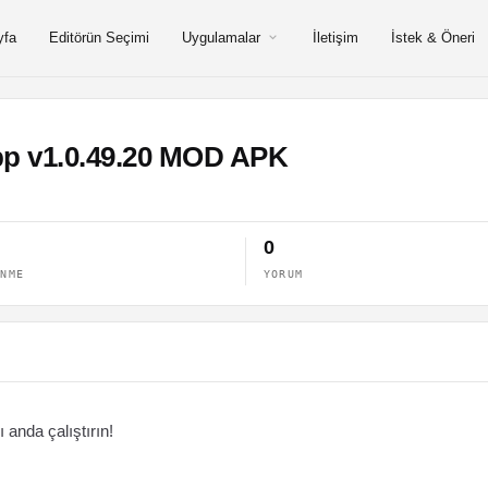
yfa
Editörün Seçimi
Uygulamalar
İletişim
İstek & Öneri
App v1.0.49.20 MOD APK
0
ENME
YORUM
 anda çalıştırın!