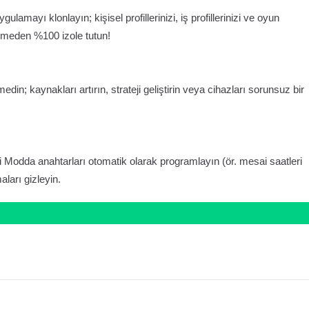
amayı klonlayın; kişisel profillerinizi, iş profillerinizi ve oyun
tüşmeden %100 izole tutun!
; kaynakları artırın, strateji geliştirin veya cihazları sorunsuz bir
zli Modda anahtarları otomatik olarak programlayın (ör. mesai saatleri
ları gizleyin.