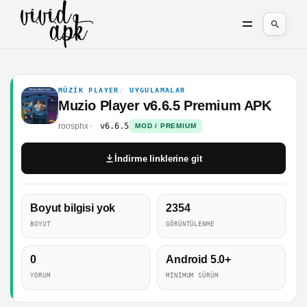
MÜZIK PLAYER
UYGULAMALAR
Muzio Player v6.6.5 Premium APK
roosphx
v6.6.5
MOD / PREMIUM
İndirme linklerine git
Boyut bilgisi yok
2354
BOYUT
GÖRÜNTÜLENME
0
Android 5.0+
YORUM
MINIMUM SÜRÜM