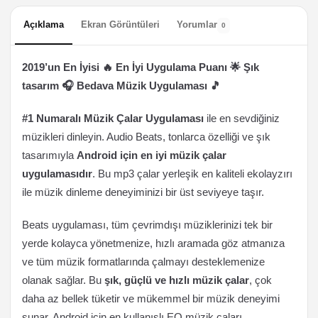
Açıklama
Ekran Görüntüleri
Yorumlar
0
2019’un En İyisi 🔥 En İyi Uygulama Puanı 🌟 Şık
tasarım 🎧 Bedava Müzik Uygulaması 🎵
#1 Numaralı Müzik Çalar Uygulaması
ile en sevdiğiniz
müzikleri dinleyin. Audio Beats, tonlarca özelliği ve şık
tasarımıyla
Android için en iyi müzik çalar
uygulamasıdır
. Bu mp3 çalar yerleşik en kaliteli ekolayzırı
ile müzik dinleme deneyiminizi bir üst seviyeye taşır.
Beats uygulaması, tüm çevrimdışı müziklerinizi tek bir
yerde kolayca yönetmenize, hızlı aramada göz atmanıza
ve tüm müzik formatlarında çalmayı desteklemenize
olanak sağlar. Bu
şık, güçlü ve hızlı müzik çalar
, çok
daha az bellek tüketir ve mükemmel bir müzik deneyimi
sunar. Android için en kullanışlı EQ müzik çaları.