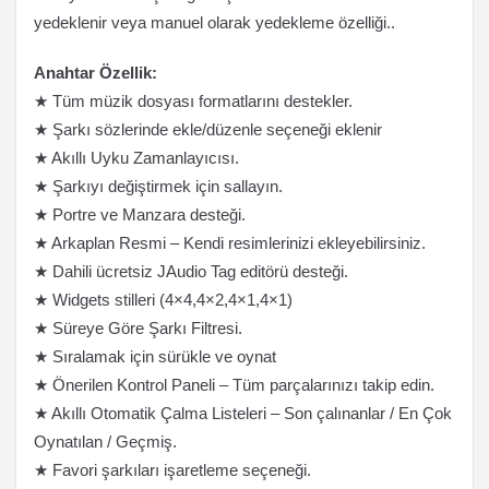
yedeklenir veya manuel olarak yedekleme özelliği..
Anahtar Özellik:
★ Tüm müzik dosyası formatlarını destekler.
★ Şarkı sözlerinde ekle/düzenle seçeneği eklenir
★ Akıllı Uyku Zamanlayıcısı.
★ Şarkıyı değiştirmek için sallayın.
★ Portre ve Manzara desteği.
★ Arkaplan Resmi – Kendi resimlerinizi ekleyebilirsiniz.
★ Dahili ücretsiz JAudio Tag editörü desteği.
★ Widgets stilleri (4×4,4×2,4×1,4×1)
★ Süreye Göre Şarkı Filtresi.
★ Sıralamak için sürükle ve oynat
★ Önerilen Kontrol Paneli – Tüm parçalarınızı takip edin.
★ Akıllı Otomatik Çalma Listeleri – Son çalınanlar / En Çok
Oynatılan / Geçmiş.
★ Favori şarkıları işaretleme seçeneği.