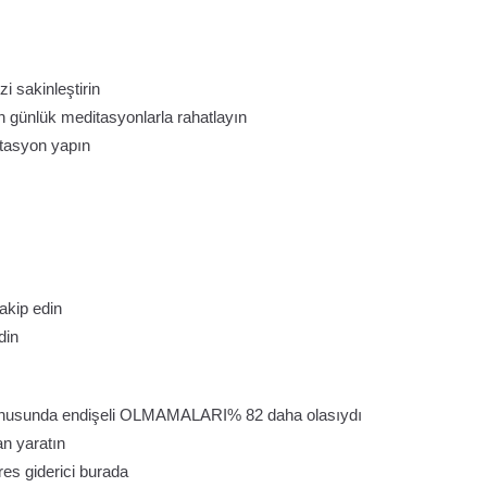
zi sakinleştirin
n günlük meditasyonlarla rahatlayın
itasyon yapın
akip edin
din
ı konusunda endişeli OLMAMALARI% 82 daha olasıydı
an yaratın
res giderici burada