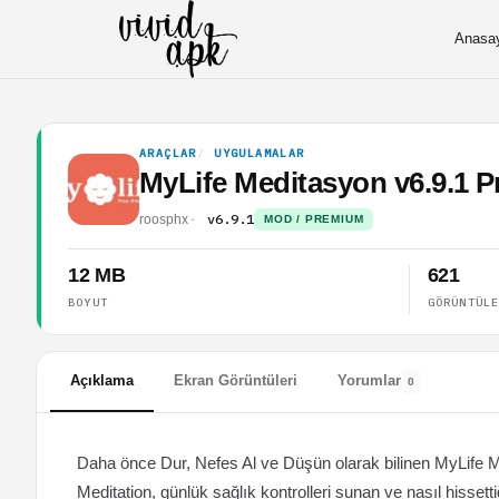
Anasa
ARAÇLAR
UYGULAMALAR
MyLife Meditasyon v6.9.1
v6.9.1
roosphx
MOD / PREMIUM
12 MB
621
BOYUT
GÖRÜNTÜL
Açıklama
Ekran Görüntüleri
Yorumlar
0
Daha önce Dur, Nefes Al ve Düşün olarak bilinen MyLife M
Meditation, günlük sağlık kontrolleri sunan ve nasıl hissetti