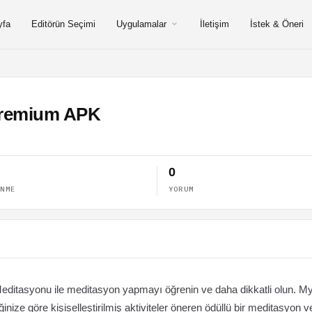
yfa
Editörün Seçimi
Uygulamalar
İletişim
İstek & Öneri
 Premium APK
0
ENME
YORUM
editasyonu ile meditasyon yapmayı öğrenin ve daha dikkatli olun. My
ğinize göre kişiselleştirilmiş aktiviteler öneren ödüllü bir meditasyon v