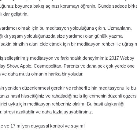
lculuğunuz boyunca bakış açınızı korumayı öğrenin. Günde sadece birk
klar geliştirin.
 yardımcı olmak için bu meditasyon yolculuğuna çıkın. Uzmanların,
ğlıklı yaşam yolculuğunuzda size yardımcı olan günlük yazma
sakin bir zihin alanı elde etmek için bir meditasyon rehberi ile uğraşın
işiselleştirilmiş meditasyon ve farkındalık deneyimimiz 2017 Webby
oday Show, Apple, Cosmopolitan, Parents ve daha pek çok yerde öne
 ve daha mutlu olmanın harika bir yoludur.
in yeniden düzenlenmesi gerekir ve rehberli zihin meditasyonu ile bu
ızı nasıl hissettiğiniz ve rahatladığınızla ilgilenmenin düzenli egzers
ici uyku için meditasyon rehberiniz olalım. Bu basit alışkanlığı
r, stresi azaltabilir ve daha fazla uyuyabilirsiniz.
rme ve 17 milyon duygusal kontrol ve sayım!