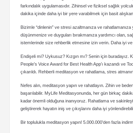
farkındalık uygulamasıdır. Zihinsel ve fiziksel sağlık yo
dakika içinde daha iyi bir yere varabilmek için basit alışkanlı
Bizimle “dinlenin” ve stresi azaltmanıza ve rahatlamanıza
düşünmenize ve duyguları bırakmanıza yardımcı olan, sa
istemlerinde size rehberlik etmesine izin verin. Daha iyi ve 
Endişeli mi? Uykusuz? Kızgın mı? Senin için buradayız. K
People’s Voice Award for Best Health App’ı kazandı ve T
çıkarıldı. Rehberli meditasyon ve rahatlama, stres atmanın
Nefes alın, meditasyon yapın ve rahatlayın. Zihin ve beden
başarılabilir. MyLife Meditasyonunda, her gün birkaç dakikan
kadar önemli olduğuna inanıyoruz. Rahatlama ve sakinleştir
geliştirerek hayatın iniş ve çıkışlarını daha iyi yönlendirebili
Bir toplulukla meditasyon yapın! 5.000.000’den fazla indi