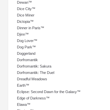
Dewan™
Dice City™
Dice Miner
Dictopia™
Dinner in Paris™
Djinn™
Dog Lover™
Dog Park™
Doggerland
Dorfromantik
Dorfromantik: Sakura
Dorfromantik: The Duel
Dreadful Meadows
Earth™
Eclipse: Second Dawn for the Galaxy™
Edge of Darkness™
Elawa™