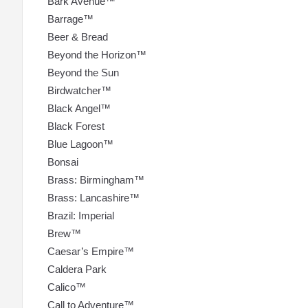
Bark Avenue™
Barrage™
Beer & Bread
Beyond the Horizon™
Beyond the Sun
Birdwatcher™
Black Angel™
Black Forest
Blue Lagoon™
Bonsai
Brass: Birmingham™
Brass: Lancashire™
Brazil: Imperial
Brew™
Caesar’s Empire™
Caldera Park
Calico™
Call to Adventure™