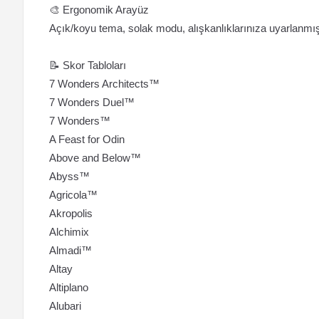
🎨 Ergonomik Arayüz
Açık/koyu tema, solak modu, alışkanlıklarınıza uyarlanmış
📝 Skor Tabloları
7 Wonders Architects™
7 Wonders Duel™
7 Wonders™
A Feast for Odin
Above and Below™
Abyss™
Agricola™
Akropolis
Alchimix
Almadi™
Altay
Altiplano
Alubari