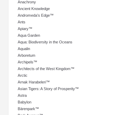
Anachrony
Ancient Knowledge
Andromeda’s Edge™
Ants
Apiary™
Aqua Garden
Aqua: Biodiversity in the Oceans
Aqualin
Arboretum
Archipels™
Architects of the West Kingdom™
Arctic
Arnak Harabeleri™
Asian Tigers: A Story of Prosperity™
Astra
Babylon
Bärenpark™