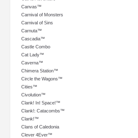
Canvas™
Carnival of Monsters
Carnival of Sins
Carnuta™
Cascadia™
Castle Combo
Cat Lady™
Caverna™
Chimera Station™
Circle the Wagons™
Cities™
Civolution™
Clank! In! Space!™
Clank!: Catacombs™
Clank!™
Clans of Caledonia
Clever 4Ever™