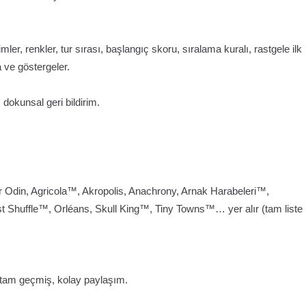
er, renkler, tur sırası, başlangıç skoru, sıralama kuralı, rastgele ilk
 ve göstergeler.
 dokunsal geri bildirim.
r Odin, Agricola™, Akropolis, Anachrony, Arnak Harabeleri™,
 Shuffle™, Orléans, Skull King™, Tiny Towns™… yer alır (tam liste
, tam geçmiş, kolay paylaşım.