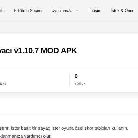
yfa
Editörün Seçimi
Uygulamalar
İletişim
İstek & Öneri
yacı v1.10.7 MOD APK
0
ENME
YORUM
ır. İster basit bir sayaç ister oyuna özel skor tabloları kullanın,
klanmanıza yardımcı olur.