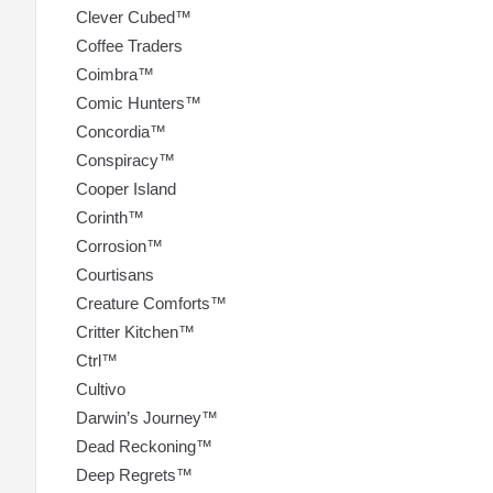
Clever Cubed™
Coffee Traders
Coimbra™
Comic Hunters™
Concordia™
Conspiracy™
Cooper Island
Corinth™
Corrosion™
Courtisans
Creature Comforts™
Critter Kitchen™
Ctrl™
Cultivo
Darwin’s Journey™
Dead Reckoning™
Deep Regrets™