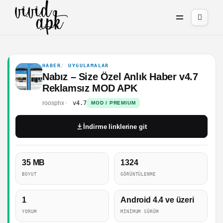
HABER
UYGULAMALAR
Nabız – Size Özel Anlık Haber v4.7
Reklamsız MOD APK
roosphx
v4.7
MOD / PREMIUM
İndirme linklerine git
35 MB
1324
BOYUT
GÖRÜNTÜLENME
1
Android 4.4 ve üzeri
YORUM
MINIMUM SÜRÜM