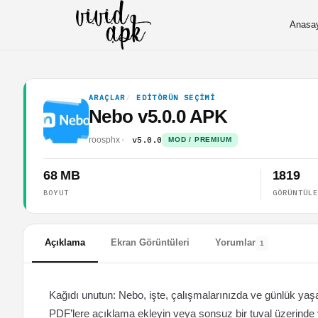
Anasa
ARAÇLAR
EDITÖRÜN SEÇIMI
Nebo v5.0.0 APK
v5.0.0
roosphx
MOD / PREMIUM
68 MB
1819
BOYUT
GÖRÜNTÜL
Açıklama
Ekran Görüntüleri
Yorumlar
1
Kağıdı unutun: Nebo, işte, çalışmalarınızda ve günlük ya
PDF’lere açıklama ekleyin veya sonsuz bir tuval üzerinde y