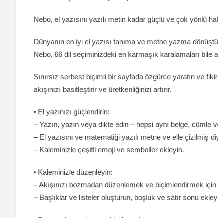
Nebo, el yazısını yazılı metin kadar güçlü ve çok yönlü h
Dünyanın en iyi el yazısı tanıma ve metne yazma dönüştürm
Nebo, 66 dil seçiminizdeki en karmaşık karalamaları bile a
Sınırsız serbest biçimli bir sayfada özgürce yaratın ve fikirl
akışınızı basitleştirir ve üretkenliğinizi artırır.
• El yazınızı güçlendirin:
– Yazın, yazın veya dikte edin – hepsi aynı belge, cümle v
– El yazısını ve matematiği yazılı metne ve elle çizilmiş
– Kaleminizle çeşitli emoji ve semboller ekleyin.
• Kaleminizle düzenleyin:
– Akışınızı bozmadan düzenlemek ve biçimlendirmek için ba
– Başlıklar ve listeler oluşturun, boşluk ve satır sonu ekley