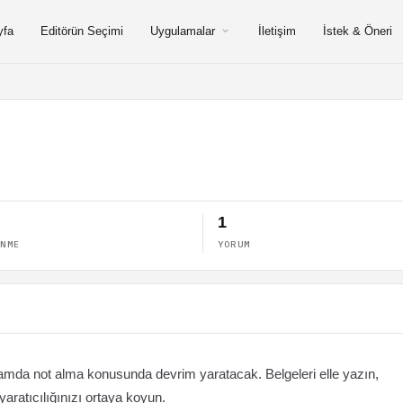
yfa
Editörün Seçimi
Uygulamalar
İletişim
İstek & Öneri
1
ENME
YORUM
şamda not alma konusunda devrim yaratacak. Belgeleri elle yazın,
aratıcılığınızı ortaya koyun.