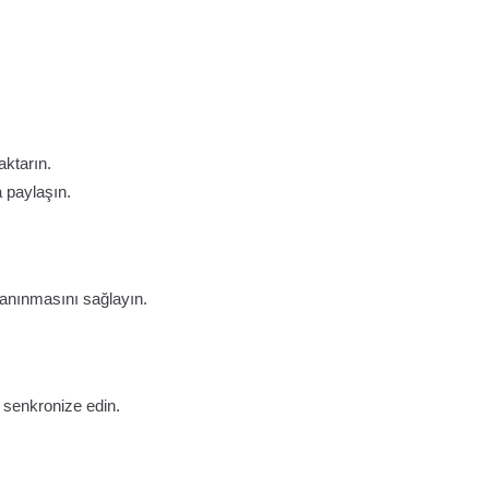
ktarın.
a paylaşın.
tanınmasını sağlayın.
 senkronize edin.