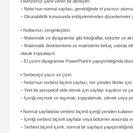
• Benzersiz yanıt veren bir deneyim:
– Nebo’nun normal sayfası, gerektiğinde el yazınızı otomat
– Okunabilirlik konusunda endişelenmeden düzenlemeler ya
• Notlarınızı zenginleştirin:
– Matematik ve diyagramlar gibi fotoğraflar, eskizler ve akıl
– Matematik denklemlerini ve matrislerini birkaç satırda 
olarak kopyalayın.
– El çizimi diyagramlar PowerPoint’e yapıştırıldığında düze
• Serbestçe yazın ve çizin:
– Nebo’nun serbest biçimli sayfası, her yönden fikirler için 
– Yeni bir perspektif elde etmek için sayfayı kaydırın ve ya
– İçeriği seçmek ve taşımak, kopyalamak, silmek veya yen
• Normal sayfalarda serbest biçimli içeriği yeniden kullanın
– İçeriği serbest biçimli sayfalar veya bölümler arasında 
– Serbest biçimli içerik, normal bir sayfaya yapıştırıldığında