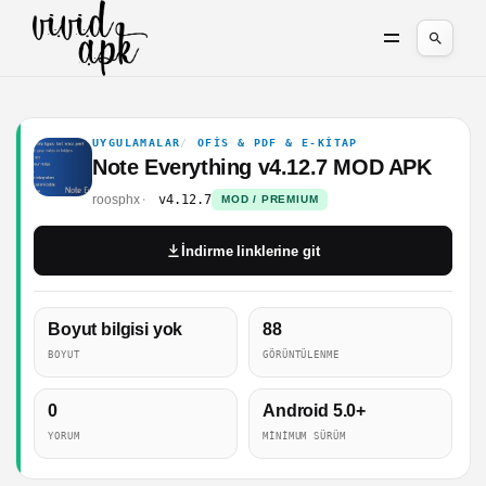
UYGULAMALAR
OFIS & PDF & E-KITAP
Note Everything v4.12.7 MOD APK
roosphx
v4.12.7
MOD / PREMIUM
İndirme linklerine git
Boyut bilgisi yok
88
BOYUT
GÖRÜNTÜLENME
0
Android 5.0+
YORUM
MINIMUM SÜRÜM