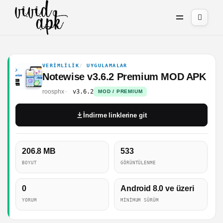
VERIMLILIK
UYGULAMALAR
Notewise v3.6.2 Premium MOD APK
roosphx
v3.6.2
MOD / PREMIUM
İndirme linklerine git
206.8 MB
533
BOYUT
GÖRÜNTÜLENME
0
Android 8.0 ve üzeri
YORUM
MINIMUM SÜRÜM