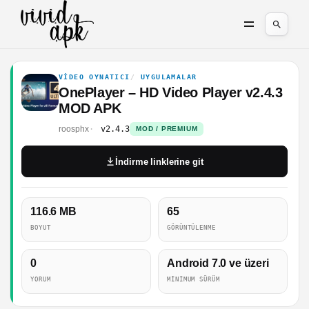
VIDEO OYNATICI
UYGULAMALAR
OnePlayer – HD Video Player v2.4.3
MOD APK
roosphx
v2.4.3
MOD / PREMIUM
İndirme linklerine git
116.6 MB
65
BOYUT
GÖRÜNTÜLENME
0
Android 7.0 ve üzeri
YORUM
MINIMUM SÜRÜM