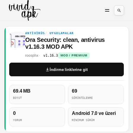
ANTIVIRÜS
UYGULAMALAR
Ora Security: clean, antivirus
v1.16.3 MOD APK
roosphx
v1.16.3
MOD / PREMIUM
İndirme linklerine git
69.4 MB
69
BOYUT
GÖRÜNTÜLENME
0
Android 7.0 ve üzeri
YORUM
MINIMUM SÜRÜM