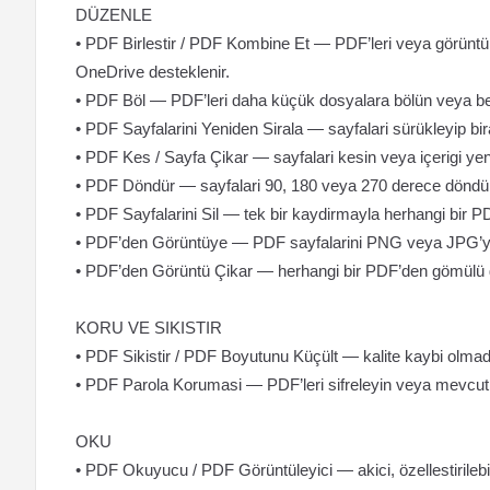
DÜZENLE
• PDF Birlestir / PDF Kombine Et — PDF’leri veya görüntüle
OneDrive desteklenir.
• PDF Böl — PDF’leri daha küçük dosyalara bölün veya belir
• PDF Sayfalarini Yeniden Sirala — sayfalari sürükleyip bir
• PDF Kes / Sayfa Çikar — sayfalari kesin veya içerigi yen
• PDF Döndür — sayfalari 90, 180 veya 270 derece döndü
• PDF Sayfalarini Sil — tek bir kaydirmayla herhangi bir PDF
• PDF’den Görüntüye — PDF sayfalarini PNG veya JPG’y
• PDF’den Görüntü Çikar — herhangi bir PDF’den gömülü gö
KORU VE SIKISTIR
• PDF Sikistir / PDF Boyutunu Küçült — kalite kaybi olma
• PDF Parola Korumasi — PDF’leri sifreleyin veya mevcut 
OKU
• PDF Okuyucu / PDF Görüntüleyici — akici, özellestirilebil