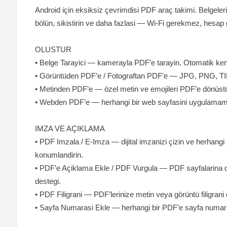
Android için eksiksiz çevrimdisi PDF araç takimi. Belgeleri 
bölün, sikistirin ve daha fazlasi — Wi-Fi gerekmez, hesap
OLUSTUR
• Belge Tarayici — kamerayla PDF’e tarayin. Otomatik kena
• Görüntüden PDF’e / Fotograftan PDF’e — JPG, PNG, TIF
• Metinden PDF’e — özel metin ve emojileri PDF’e dönüst
• Webden PDF’e — herhangi bir web sayfasini uygulamami
IMZA VE AÇIKLAMA
• PDF Imzala / E-Imza — dijital imzanizi çizin ve herhan
konumlandirin.
• PDF’e Açiklama Ekle / PDF Vurgula — PDF sayfalarina dog
destegi.
• PDF Filigrani — PDF’lerinize metin veya görüntü filigrani 
• Sayfa Numarasi Ekle — herhangi bir PDF’e sayfa numara