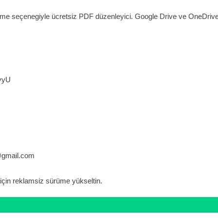
ltme seçenegiyle ücretsiz PDF düzenleyici. Google Drive ve OneDriv
DyyU
@gmail.com
için reklamsiz sürüme yükseltin.