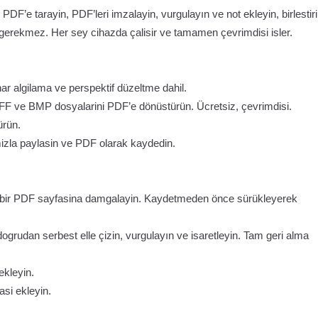
PDF’e tarayin, PDF’leri imzalayin, vurgulayın ve not ekleyin, birlestiri
 gerekmez. Her sey cihazda çalisir ve tamamen çevrimdisi isler.
r algilama ve perspektif düzeltme dahil.
F ve BMP dosyalarini PDF’e dönüstürün. Ücretsiz, çevrimdisi.
ürün.
zla paylasin ve PDF olarak kaydedin.
gi bir PDF sayfasina damgalayin. Kaydetmeden önce sürükleyerek
rudan serbest elle çizin, vurgulayın ve isaretleyin. Tam geri alma
ekleyin.
si ekleyin.