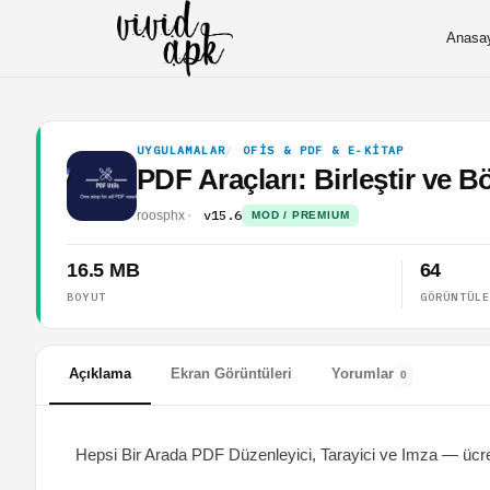
Anasa
UYGULAMALAR
OFIS & PDF & E-KITAP
PDF Araçları: Birleştir ve 
v15.6
roosphx
MOD / PREMIUM
16.5 MB
64
BOYUT
GÖRÜNTÜL
Açıklama
Ekran Görüntüleri
Yorumlar
0
Hepsi Bir Arada PDF Düzenleyici, Tarayici ve Imza — ücre