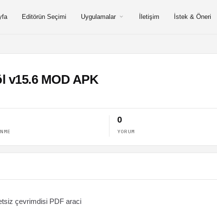
yfa
Editörün Seçimi
Uygulamalar
İletişim
İstek & Öneri
Böl v15.6 MOD APK
0
ENME
YORUM
tsiz çevrimdisi PDF araci