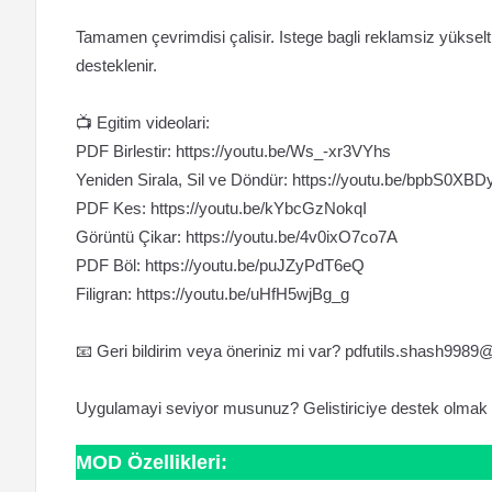
Tamamen çevrimdisi çalisir. Istege bagli reklamsiz yükse
desteklenir.
📺 Egitim videolari:
PDF Birlestir: https://youtu.be/Ws_-xr3VYhs
Yeniden Sirala, Sil ve Döndür: https://youtu.be/bpbS0XB
PDF Kes: https://youtu.be/kYbcGzNokqI
Görüntü Çikar: https://youtu.be/4v0ixO7co7A
PDF Böl: https://youtu.be/puJZyPdT6eQ
Filigran: https://youtu.be/uHfH5wjBg_g
📧 Geri bildirim veya öneriniz mi var?
pdfutils.shash9989
Uygulamayi seviyor musunuz? Gelistiriciye destek olmak 
MOD Özellikleri: