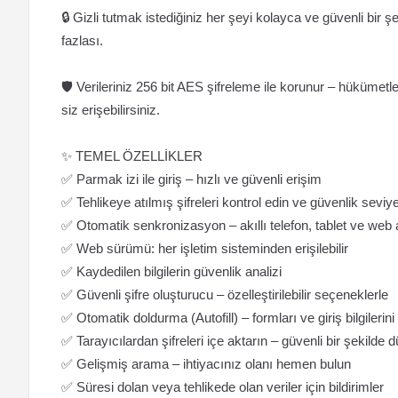
🔒 Gizli tutmak istediğiniz her şeyi kolayca ve güvenli bir şek
fazlası.
🛡️ Verileriniz 256 bit AES şifreleme ile korunur – hükümetl
siz erişebilirsiniz.
✨ TEMEL ÖZELLİKLER
✅ Parmak izi ile giriş – hızlı ve güvenli erişim
✅ Tehlikeye atılmış şifreleri kontrol edin ve güvenlik seviye
✅ Otomatik senkronizasyon – akıllı telefon, tablet ve web
✅ Web sürümü: her işletim sisteminden erişilebilir
✅ Kaydedilen bilgilerin güvenlik analizi
✅ Güvenli şifre oluşturucu – özelleştirilebilir seçeneklerle
✅ Otomatik doldurma (Autofill) – formları ve giriş bilgilerin
✅ Tarayıcılardan şifreleri içe aktarın – güvenli bir şekilde 
✅ Gelişmiş arama – ihtiyacınız olanı hemen bulun
✅ Süresi dolan veya tehlikede olan veriler için bildirimler