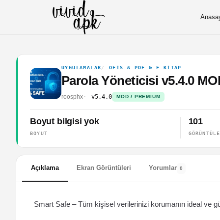
Anasa
UYGULAMALAR
OFIS & PDF & E-KITAP
Parola Yöneticisi v5.4.0 M
roosphx
v5.4.0
MOD / PREMIUM
Boyut bilgisi yok
101
BOYUT
GÖRÜNTÜL
Açıklama
Ekran Görüntüleri
Yorumlar
0
Smart Safe – Tüm kişisel verilerinizi korumanın ideal ve gü