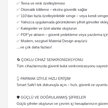
✅ Tema ve renk özelleştirmesi
✅ Otomatik kilitleme – ekstra güvenlik sağlar
✅ 110’dan fazla özelleştirilebilir simge – veya kendi simgen
✅ Yalnızca uygulamada görüntülenen şifreli görseller ekle
✅ Kategoriler ve özel alanlar oluşturun
✅ PDF’ye aktarın – güvenli yedekleme veya yazdırma içi
✅ Modern, sezgisel Material Design arayüzü
…ve çok daha fazlası!
🔁 ÇOKLU CİHAZ SENKRONİZASYONU
Tüm cihazlarınızda güvenli bulut senkronizasyonu sayesind
👆 PARMAK İZİYLE HIZLI ERİŞİM
Smart Safe’i tek dokunuşla açın – hızlı, güvenli ve uyumlu c
🛡️ GÜÇLÜ VE DOĞRULANMIŞ ŞİFRELER
Güçlü şifreler oluşturun ve çevrim içi hesaplarınızın güvenliğ