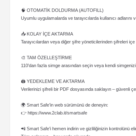
🧠 OTOMATİK DOLDURMA (AUTOFILL)
Uyumlu uygulamalarda ve tarayıcılarda kullanıcı adlarını ve
📥 KOLAY İÇE AKTARMA
Tarayıcılardan veya diğer şifre yöneticilerinden şifreleri iç
🎨 TAM ÖZELLEŞTİRME
110’dan fazla simge arasından seçin veya kendi simgenizi yü
🖨️ YEDEKLEME VE AKTARMA
Verilerinizi şifreli bir PDF dosyasında saklayın – güvenli
🌍 Smart Safe’in web sürümünü de deneyin:
👉 https://www.2clab.it/smartsafe
📲 Smart Safe’i hemen indirin ve gizliliğinizin kontrolünü eli