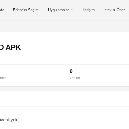
yfa
Editörün Seçimi
Uygulamalar
İletişim
İstek & Öneri
OD APK
0
ENME
YORUM
venli yolu.