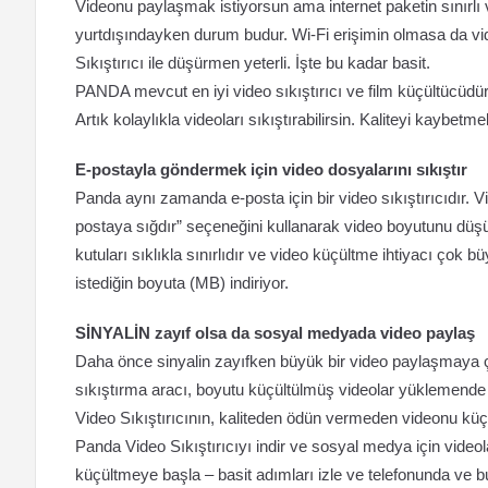
Videonu paylaşmak istiyorsun ama internet paketin sınırlı
yurtdışındayken durum budur. Wi-Fi erişimin olmasa da v
Sıkıştırıcı ile düşürmen yeterli. İşte bu kadar basit.
PANDA mevcut en iyi video sıkıştırıcı ve film küçültücüdür
Artık kolaylıkla videoları sıkıştırabilirsin. Kaliteyi kaybetm
E-postayla göndermek için video dosyalarını sıkıştır
Panda aynı zamanda e-posta için bir video sıkıştırıcıdır
postaya sığdır” seçeneğini kullanarak video boyutunu düş
kutuları sıklıkla sınırlıdır ve video küçültme ihtiyacı çok b
istediğin boyuta (MB) indiriyor.
SİNYALİN zayıf olsa da sosyal medyada video paylaş
Daha önce sinyalin zayıfken büyük bir video paylaşmaya 
sıkıştırma aracı, boyutu küçültülmüş videolar yüklemende
Video Sıkıştırıcının, kaliteden ödün vermeden videonu küç
Panda Video Sıkıştırıcıyı indir ve sosyal medya için videol
küçültmeye başla – basit adımları izle ve telefonunda ve b