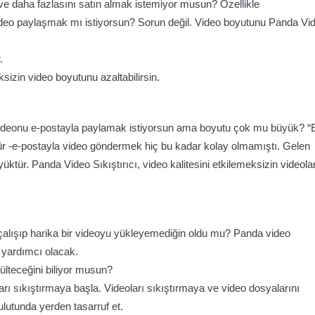
 ve daha fazlasını satın almak istemiyor musun? Özellikle
ideo paylaşmak mı istiyorsun? Sorun değil. Video boyutunu Panda Vi
.
eksizin video boyutunu azaltabilirsin.
. Videonu e-postayla paylamak istiyorsun ama boyutu çok mu büyük? “
ür -e-postayla video göndermek hiç bu kadar kolay olmamıştı. Gelen
üyüktür. Panda Video Sıkıştırıcı, video kalitesini etkilemeksizin videolar
çalışıp harika bir videoyu yükleyemediğin oldu mu? Panda video
 yardımcı olacak.
ülteceğini biliyor musun?
arı sıkıştırmaya başla. Videoları sıkıştırmaya ve video dosyalarını
ulutunda yerden tasarruf et.