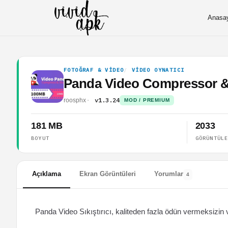
Anasa
FOTOĞRAF & VIDEO
VIDEO OYNATICI
Panda Video Compressor & 
v1.3.24
roosphx
MOD / PREMIUM
181 MB
2033
BOYUT
GÖRÜNTÜL
Açıklama
Ekran Görüntüleri
Yorumlar
4
Panda Video Sıkıştırıcı, kaliteden fazla ödün vermeksizin