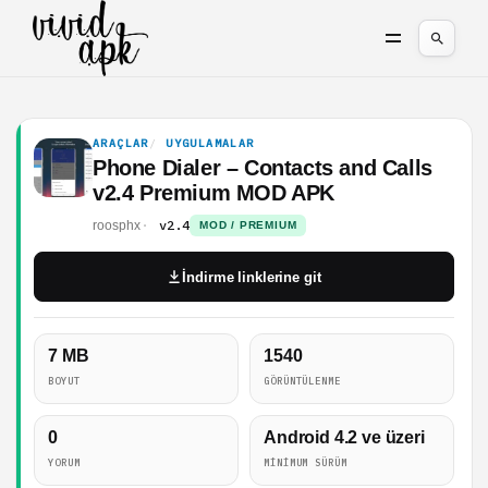
ARAÇLAR
UYGULAMALAR
Phone Dialer – Contacts and Calls
v2.4 Premium MOD APK
v2.4
roosphx
MOD / PREMIUM
İndirme linklerine git
7 MB
1540
BOYUT
GÖRÜNTÜLENME
0
Android 4.2 ve üzeri
YORUM
MINIMUM SÜRÜM