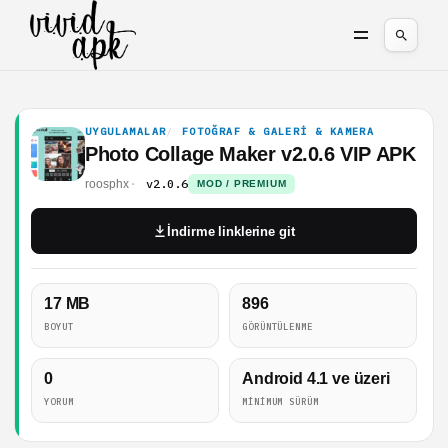
UYGULAMALAR
FOTOĞRAF & GALERI & KAMERA
Photo Collage Maker v2.0.6 VIP APK
v2.0.6
roosphx
MOD / PREMIUM
İndirme linklerine git
17 MB
896
BOYUT
GÖRÜNTÜLENME
0
Android 4.1 ve üzeri
YORUM
MINIMUM SÜRÜM