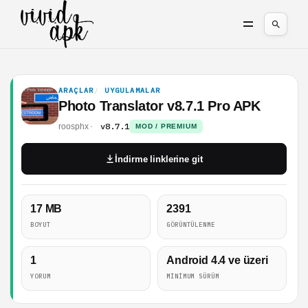
ARAÇLAR
UYGULAMALAR
Photo Translator v8.7.1 Pro APK
v8.7.1
roosphx
MOD / PREMIUM
İndirme linklerine git
17 MB
2391
BOYUT
GÖRÜNTÜLENME
1
Android 4.4 ve üzeri
YORUM
MINIMUM SÜRÜM