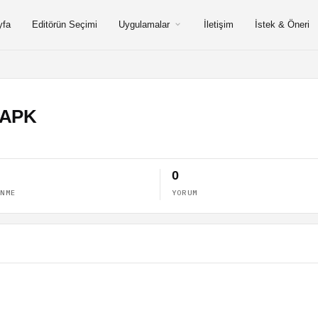
yfa
Editörün Seçimi
Uygulamalar
İletişim
İstek & Öneri
 APK
0
ENME
YORUM