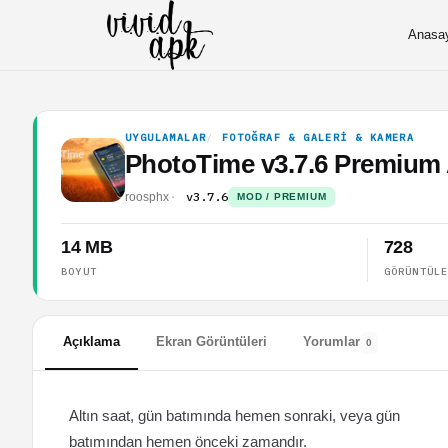
Anasa
UYGULAMALAR
FOTOĞRAF & GALERI & KAMERA
PhotoTime v3.7.6 Premium
v3.7.6
roosphx
MOD / PREMIUM
14 MB
728
BOYUT
GÖRÜNTÜL
Açıklama
Ekran Görüntüleri
Yorumlar
0
Altın saat, gün batımında hemen sonraki, veya gün
batımından hemen önceki zamandır.