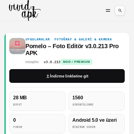
UYGULAMALAR
FOTOĞRAF & GALERI & KAMERA
Pomelo – Foto Editör v3.0.213 Pro
APK
v3.0.213
roosphx
MOD / PREMIUM
İndirme linklerine git
28 MB
1560
BOYUT
GÖRÜNTÜLENME
0
Android 5.0 ve üzeri
YORUM
MINIMUM SÜRÜM