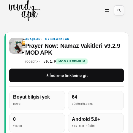
ARAÇLAR
UYGULAMALAR
Prayer Now: Namaz Vakitleri v9.2.9
MOD APK
v9.2.9
roosphx
MOD / PREMIUM
İndirme linklerine git
Boyut bilgisi yok
64
BOYUT
GÖRÜNTÜLENME
0
Android 5.0+
YORUM
MINIMUM SÜRÜM