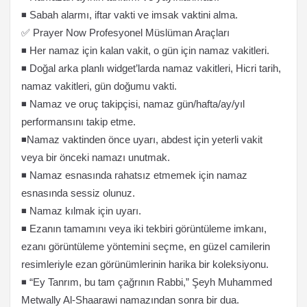
◾ Sabah alarmı, iftar vakti ve imsak vaktini alma.
✅ Prayer Now Profesyonel Müslüman Araçları
◾ Her namaz için kalan vakit, o gün için namaz vakitleri.
◾ Doğal arka planlı widget’larda namaz vakitleri, Hicri tarih,
namaz vakitleri, gün doğumu vakti.
◾ Namaz ve oruç takipçisi, namaz gün/hafta/ay/yıl
performansını takip etme.
◾Namaz vaktinden önce uyarı, abdest için yeterli vakit
veya bir önceki namazı unutmak.
◾ Namaz esnasında rahatsız etmemek için namaz
esnasında sessiz olunuz.
◾ Namaz kılmak için uyarı.
◾ Ezanın tamamını veya iki tekbiri görüntüleme imkanı,
ezanı görüntüleme yöntemini seçme, en güzel camilerin
resimleriyle ezan görünümlerinin harika bir koleksiyonu.
◾ “Ey Tanrım, bu tam çağrının Rabbi,” Şeyh Muhammed
Metwally Al-Shaarawi namazından sonra bir dua.