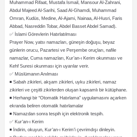
Muhammad Rifaat, Mustafa Ismail, Mansour Al-Zahrani,
Abdul Majeed Al-Sarihi, Saad Al-Ghamdi, Muhammad
Omran, Kudüs, Medine, Al-Ajami, Nainaa, Al-Husri, Faris
Abbad, Nasreddin Tobar, Abdel Basset Abdel Samad).
✅ İslami Görevlerin Hatırlatılması
Prayer Now, yatsı namazları, güneşin doğuşu, beyaz
günlerin orucu, Pazartesi ve Perşembe oruçları, nafile
namazlar, Cuma namazları, Kur’an-ı Kerim okunması ve
Kehf Suresi okunması için uyarılar verir.
✅ Müslümanın Anılması
◾ Sabah zikirleri, akşam zikirleri, uyku zikirleri, namaz
zikirleri ve çeşitli zikirlerden oluşan kapsamlı bir kütüphane.
◾ Herhangi bir “Otomatik Hatırlama” uygulamasını açarken
ekranda beliren otomatik hatırlamalar
◾ Namazdan sonra tespih için elektronik tespih.
✅ Kur’an-ı Kerim
◾ İndirin, okuyun, Kur’an-ı Kerim’i çevrimdışı dinleyin.