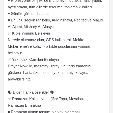
◾ Profesyonel bir şekilde mühürleyin, duraklamalar yapın,
ayeti arayın, tüm dillerde tercüme, tonlama kuralları.
◾ Günlük gül hatırlatıcısı.
◾ En ünlü seçkin rahibeler, Al-Minshawi, Recited ve Majud,
Al-Ajami, Mishary Al-Afasy..
✅ Kıble Yönünü Belirleyin
Nerede olursanız olun, GPS kullanarak Mekke-i
Mükerreme’ye kolaylıkla kıble pusulasının yönünü
belirleyin.
✅ Yakındaki Camileri Belirleyin
Prayer Now ile, mesafeyi, rotayı ve varış zamanını
gösteren harita üzerinde en yakın camiyi kolayca
arayabilirsiniz.
🌒 Diğer Harika özellikler 🌘
✅ Ramazan Koleksiyonu (İftar Topu, Mesaharati,
Ramazan Emsakia)
◾ Ramazan ayının tanıtımı ve yayınlanması.