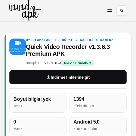
UYGULAMALAR
FOTOĞRAF & GALERI & KAMERA
Quick Video Recorder v1.3.6.3
Premium APK
v1.3.6.3
roosphx
MOD / PREMIUM
İndirme linklerine git
Boyut bilgisi yok
1394
BOYUT
GÖRÜNTÜLENME
0
Android 5.0+
YORUM
MINIMUM SÜRÜM