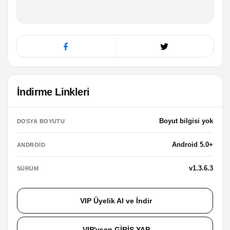
İndirme Linkleri
Boyut bilgisi yok
DOSYA BOYUTU
Android 5.0+
ANDROID
v1.3.6.3
SÜRÜM
VIP Üyelik Al ve İndir
VIP'ysen GİRİŞ YAP