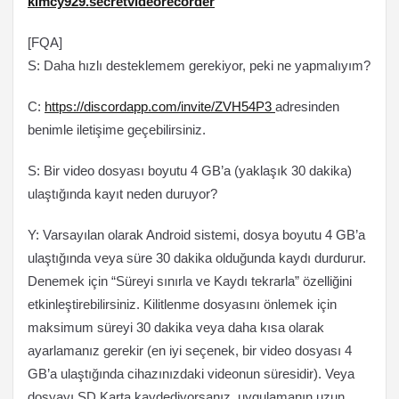
kimcy929.secretvideorecorder
[FQA]
S: Daha hızlı desteklemem gerekiyor, peki ne yapmalıyım?
C:
https://discordapp.com/invite/ZVH54P3
adresinden
benimle iletişime geçebilirsiniz.
S: Bir video dosyası boyutu 4 GB’a (yaklaşık 30 dakika)
ulaştığında kayıt neden duruyor?
Y: Varsayılan olarak Android sistemi, dosya boyutu 4 GB’a
ulaştığında veya süre 30 dakika olduğunda kaydı durdurur.
Denemek için “Süreyi sınırla ve Kaydı tekrarla” özelliğini
etkinleştirebilirsiniz. Kilitlenme dosyasını önlemek için
maksimum süreyi 30 dakika veya daha kısa olarak
ayarlamanız gerekir (en iyi seçenek, bir video dosyası 4
GB’a ulaştığında cihazınızdaki videonun süresidir). Veya
dosyayı SD Karta kaydediyorsanız, uygulamanın uzun