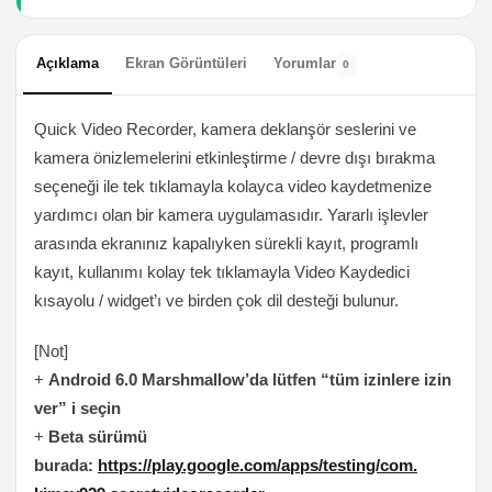
Açıklama
Ekran Görüntüleri
Yorumlar
0
Quick Video Recorder, kamera deklanşör seslerini ve
kamera önizlemelerini etkinleştirme / devre dışı bırakma
seçeneği ile tek tıklamayla kolayca video kaydetmenize
yardımcı olan bir kamera uygulamasıdır. Yararlı işlevler
arasında ekranınız kapalıyken sürekli kayıt, programlı
kayıt, kullanımı kolay tek tıklamayla Video Kaydedici
kısayolu / widget’ı ve birden çok dil desteği bulunur.
[Not]
+
Android 6.0 Marshmallow’da lütfen “tüm izinlere izin
ver” i seçin
+
Beta sürümü
burada:
https://play.google.com/apps/testing/com.