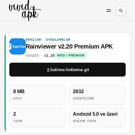
ARAÇLAR
UYGULAMALAR
Rainviewer v2.20 Premium APK
v2.20
roosphx
MOD / PREMIUM
İndirme linklerine git
8 MB
2632
BOYUT
GÖRÜNTÜLENME
2
Android 5.0 ve üzeri
YORUM
MINIMUM SÜRÜM