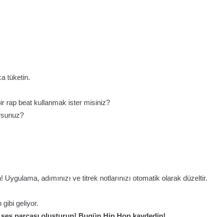
 tüketin.
ir rap beat kullanmak ister misiniz?
rsunuz?
yın! Uygulama, adımınızı ve titrek notlarınızı otomatik olarak düzeltir.
gibi geliyor.
bir ses parçası oluşturun! Bugün Hip Hop kaydedin!