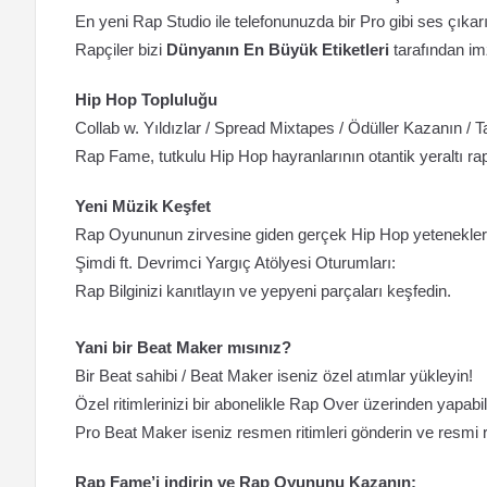
En yeni Rap Studio ile telefonunuzda bir Pro gibi ses çıkar
Rapçiler bizi
Dünyanın En Büyük Etiketleri
tarafından im
Hip Hop Topluluğu
Collab w. Yıldızlar / Spread Mixtapes / Ödüller Kazanın / T
Rap Fame, tutkulu Hip Hop hayranlarının otantik yeraltı rap m
Yeni Müzik Keşfet
Rap Oyununun zirvesine giden gerçek Hip Hop yetenekleri
Şimdi ft. Devrimci Yargıç Atölyesi Oturumları:
Rap Bilginizi kanıtlayın ve yepyeni parçaları keşfedin.
Yani bir Beat Maker mısınız?
Bir Beat sahibi / Beat Maker iseniz özel atımlar yükleyin!
Özel ritimlerinizi bir abonelikle Rap Over üzerinden yapabili
Pro Beat Maker iseniz resmen ritimleri gönderin ve resmi r
Rap Fame’i indirin ve Rap Oyununu Kazanın: