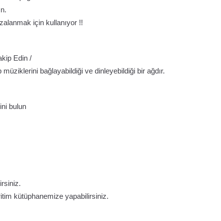
ın.
zalanmak için kullanıyor !!
akip Edin /
üziklerini bağlayabildiği ve dinleyebildiği bir ağdır.
ni bulun
rsiniz.
itim kütüphanemize yapabilirsiniz.