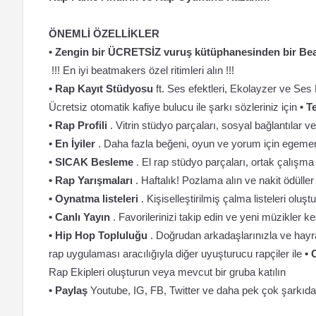
ÖNEMLİ ÖZELLİKLER
• Zengin bir ÜCRETSİZ vuruş kütüphanesinden bir Be
!!! En iyi beatmakers özel ritimleri alın !!!
• Rap Kayıt Stüdyosu
ft. Ses efektleri, Ekolayzer ve Ses 
Ücretsiz otomatik kafiye bulucu ile şarkı sözleriniz için
• T
• Rap Profili
. Vitrin stüdyo parçaları, sosyal bağlantılar ve 
• En İyiler
. Daha fazla beğeni, oyun ve yorum için egemen
• SICAK Besleme
. El rap stüdyo parçaları, ortak çalışma 
• Rap Yarışmaları
. Haftalık! Pozlama alın ve nakit ödülle
• Oynatma listeleri
. Kişiselleştirilmiş çalma listeleri olu
• Canlı Yayın
. Favorilerinizi takip edin ve yeni müzikler ke
• Hip Hop Topluluğu
. Doğrudan arkadaşlarınızla ve hayra
rap uygulaması aracılığıyla diğer uyuşturucu rapçiler ile
• 
Rap Ekipleri oluşturun veya mevcut bir gruba katılın
• Paylaş
Youtube, IG, FB, Twitter ve daha pek çok şarkıda