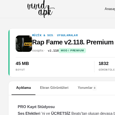
Anasa
MÜZIK & SES
UYGULAMALAR
Rap Fame v2.118. Premium
v2.118
roosphx
MOD / PREMIUM
45 MB
1832
BOYUT
GÖRÜNTÜL
Açıklama
Ekran Görüntüleri
Yorumlar
0
PRO Kayıt Stüdyosu
Ses Efektleri
’ni ve
ÜCRETSİZ
Beats’tan oluşan devasa bir