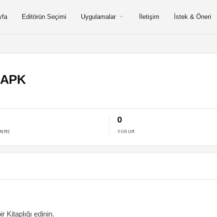
yfa
Editörün Seçimi
Uygulamalar
İletişim
İstek & Öneri
 APK
0
ENME
YORUM
 Kitaplığı edinin.