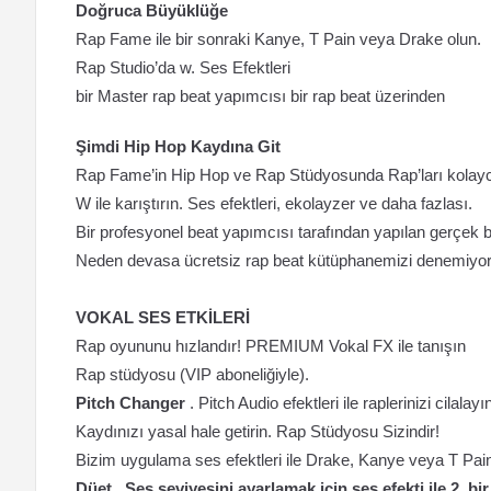
Doğruca Büyüklüğe
Rap Fame ile bir sonraki Kanye, T Pain veya Drake olun.
Rap Studio’da w. Ses Efektleri
bir Master rap beat yapımcısı bir rap beat üzerinden
Şimdi Hip Hop Kaydına Git
Rap Fame’in Hip Hop ve Rap Stüdyosunda Rap’ları kolayca
W ile karıştırın. Ses efektleri, ekolayzer ve daha fazlası.
Bir profesyonel beat yapımcısı tarafından yapılan gerçek b
Neden devasa ücretsiz rap beat kütüphanemizi denemiyo
VOKAL SES ETKİLERİ
Rap oyununu hızlandır! PREMIUM Vokal FX ile tanışın
Rap stüdyosu (VIP aboneliğiyle).
Pitch Changer
. Pitch Audio efektleri ile raplerinizi cilala
Kaydınızı yasal hale getirin. Rap Stüdyosu Sizindir!
Bizim uygulama ses efektleri ile Drake, Kanye veya T Pain 
Düet . Ses seviyesini ayarlamak için ses efekti ile 2. 