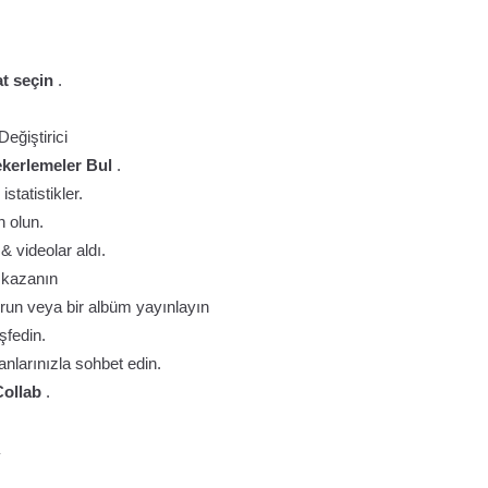
at seçin
.
Değiştirici
ekerlemeler Bul
.
istatistikler.
 olun.
& videolar aldı.
r kazanın
şturun veya bir albüm yayınlayın
şfedin.
nlarınızla sohbet edin.
Collab
.