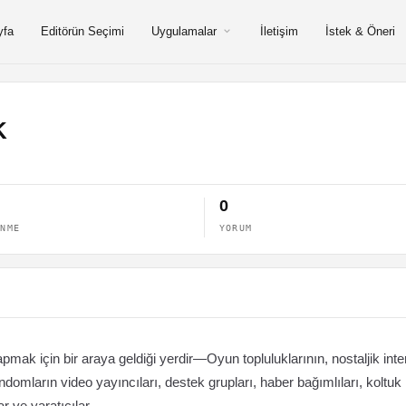
yfa
Editörün Seçimi
Uygulamalar
İletişim
İstek & Öneri
K
0
ENME
YORUM
apmak için bir araya geldiği yerdir—Oyun topluluklarının, nostaljik inte
domların video yayıncıları, destek grupları, haber bağımlıları, koltuk
r ve yaratıcılar.