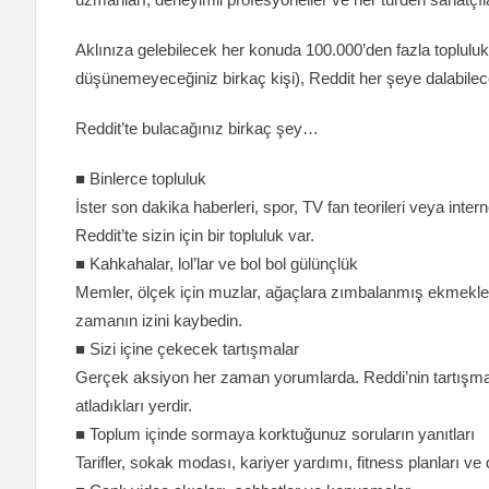
Aklınıza gelebilecek her konuda 100.000’den fazla topluluk
düşünemeyeceğiniz birkaç kişi), Reddit her şeye dalabilece
Reddit’te bulacağınız birkaç şey…
■ Binlerce topluluk
İster son dakika haberleri, spor, TV fan teorileri veya inter
Reddit’te sizin için bir topluluk var.
■ Kahkahalar, lol’lar ve bol bol gülünçlük
Memler, ölçek için muzlar, ağaçlara zımbalanmış ekmekler, 
zamanın izini kaybedin.
■ Sizi içine çekecek tartışmalar
Gerçek aksiyon her zaman yorumlarda. Reddi’nin tartışma 
atladıkları yerdir.
■ Toplum içinde sormaya korktuğunuz soruların yanıtları
Tarifler, sokak modası, kariyer yardımı, fitness planları ve 