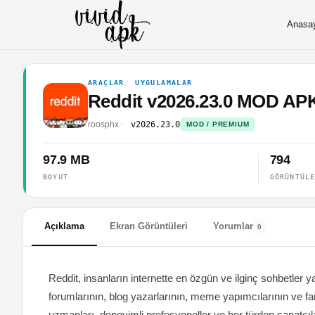
Anasa
ARAÇLAR
UYGULAMALAR
Reddit v2026.23.0 MOD AP
roosphx
v2026.23.0
MOD / PREMIUM
97.9 MB
794
BOYUT
GÖRÜNTÜL
Açıklama
Ekran Görüntüleri
Yorumlar
0
Reddit, insanların internette en özgün ve ilginç sohbetler y
forumlarının, blog yazarlarının, meme yapımcılarının ve fan
uzmanları, deneyimli profesyoneller ve her türden sanatçıla