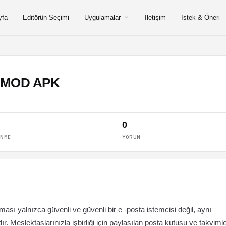
yfa
Editörün Seçimi
Uygulamalar
İletişim
İstek & Öneri
ro MOD APK
0
ENME
YORUM
ası yalnızca güvenli ve güvenli bir e -posta istemcisi değil, aynı
. Meslektaşlarınızla işbirliği için paylaşılan posta kutusu ve takviml