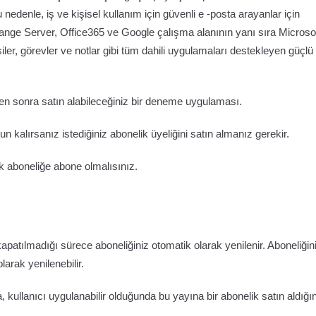
 nedenle, iş ve kişisel kullanım için güvenli e -posta arayanlar için
nge Server, Office365 ve Google çalışma alanının yanı sıra Microso
r, görevler ve notlar gibi tüm dahili uygulamaları destekleyen güçlü
ten sonra satın alabileceğiniz bir deneme uygulaması.
alırsanız istediğiniz abonelik üyeliğini satın almanız gerekir.
ık aboneliğe abone olmalısınız.
atılmadığı sürece aboneliğiniz otomatik olarak yenilenir. Aboneliğini
arak yenilenebilir.
kullanıcı uygulanabilir olduğunda bu yayına bir abonelik satın aldığı