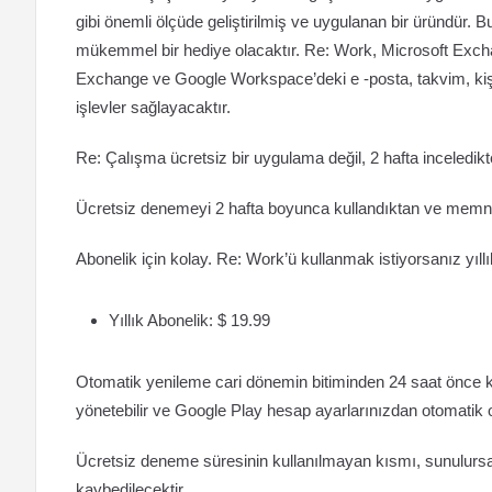
gibi önemli ölçüde geliştirilmiş ve uygulanan bir üründür. Bu
mükemmel bir hediye olacaktır. Re: Work, Microsoft Excha
Exchange ve Google Workspace’deki e -posta, takvim, kişile
işlevler sağlayacaktır.
Re: Çalışma ücretsiz bir uygulama değil, 2 hafta inceledik
Ücretsiz denemeyi 2 hafta boyunca kullandıktan ve memnun k
Abonelik için kolay. Re: Work’ü kullanmak istiyorsanız yıll
Yıllık Abonelik: $ 19.99
Otomatik yenileme cari dönemin bitiminden 24 saat önce kap
yönetebilir ve Google Play hesap ayarlarınızdan otomatik ol
Ücretsiz deneme süresinin kullanılmayan kısmı, sunulursa, 
kaybedilecektir.