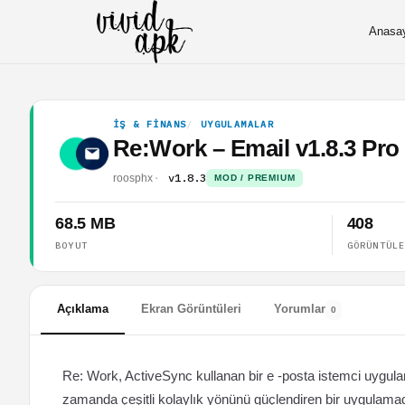
Anasa
İŞ & FINANS
UYGULAMALAR
Re:Work – Email v1.8.3 P
v1.8.3
roosphx
MOD / PREMIUM
68.5 MB
408
BOYUT
GÖRÜNTÜL
Açıklama
Ekran Görüntüleri
Yorumlar
0
Re: Work, ActiveSync kullanan bir e -posta istemci uygulam
zamanda çeşitli kolaylık yönünü güçlendiren bir uygulamadır