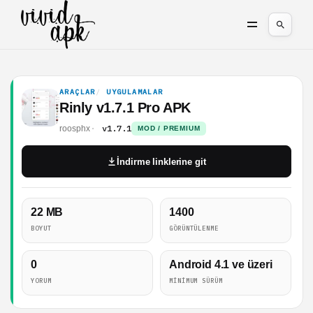
ARAÇLAR
UYGULAMALAR
Rinly v1.7.1 Pro APK
v1.7.1
roosphx
MOD / PREMIUM
İndirme linklerine git
22 MB
1400
BOYUT
GÖRÜNTÜLENME
0
Android 4.1 ve üzeri
YORUM
MINIMUM SÜRÜM