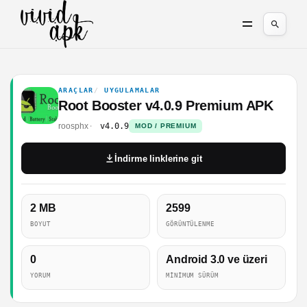
ARAÇLAR
UYGULAMALAR
Root Booster v4.0.9 Premium APK
roosphx
v4.0.9
MOD / PREMIUM
İndirme linklerine git
2 MB
2599
BOYUT
GÖRÜNTÜLENME
0
Android 3.0 ve üzeri
YORUM
MINIMUM SÜRÜM