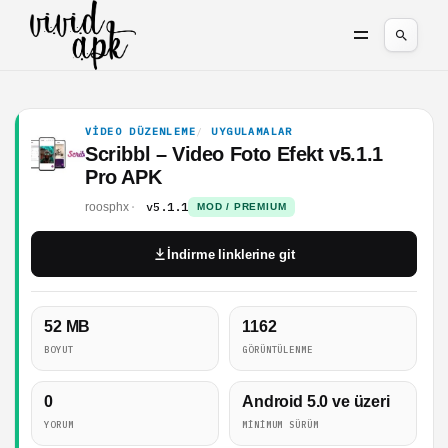
VIDEO DÜZENLEME
UYGULAMALAR
Scribbl – Video Foto Efekt v5.1.1
Pro APK
v5.1.1
roosphx
MOD / PREMIUM
İndirme linklerine git
52 MB
1162
BOYUT
GÖRÜNTÜLENME
0
Android 5.0 ve üzeri
YORUM
MINIMUM SÜRÜM