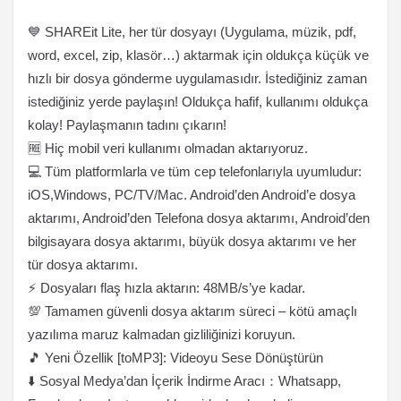
💙 SHAREit Lite, her tür dosyayı (Uygulama, müzik, pdf,
word, excel, zip, klasör…) aktarmak için oldukça küçük ve
hızlı bir dosya gönderme uygulamasıdır. İstediğiniz zaman
istediğiniz yerde paylaşın! Oldukça hafif, kullanımı oldukça
kolay! Paylaşmanın tadını çıkarın!
🆓 Hiç mobil veri kullanımı olmadan aktarıyoruz.
💻 Tüm platformlarla ve tüm cep telefonlarıyla uyumludur:
iOS,Windows, PC/TV/Mac. Android’den Android’e dosya
aktarımı, Android’den Telefona dosya aktarımı, Android’den
bilgisayara dosya aktarımı, büyük dosya aktarımı ve her
tür dosya aktarımı.
⚡ Dosyaları flaş hızla aktarın: 48MB/s’ye kadar.
💯 Tamamen güvenli dosya aktarım süreci – kötü amaçlı
yazılıma maruz kalmadan gizliliğinizi koruyun.
🎵 Yeni Özellik [toMP3]: Videoyu Sese Dönüştürün
⬇️ Sosyal Medya’dan İçerik İndirme Aracı：Whatsapp,