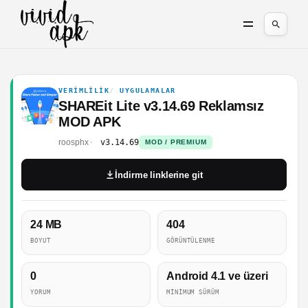
VERIMLILIK
UYGULAMALAR
SHAREit Lite v3.14.69 Reklamsız
MOD APK
roosphx
v3.14.69
MOD / PREMIUM
İndirme linklerine git
24 MB
404
BOYUT
GÖRÜNTÜLENME
0
Android 4.1 ve üzeri
YORUM
MINIMUM SÜRÜM