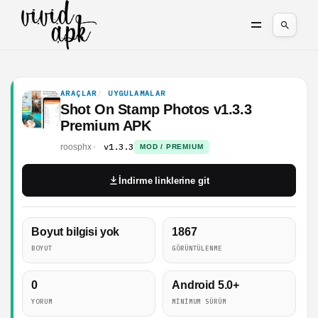
ARAÇLAR
UYGULAMALAR
Shot On Stamp Photos v1.3.3
Premium APK
v1.3.3
roosphx
MOD / PREMIUM
İndirme linklerine git
Boyut bilgisi yok
1867
BOYUT
GÖRÜNTÜLENME
0
Android 5.0+
YORUM
MINIMUM SÜRÜM