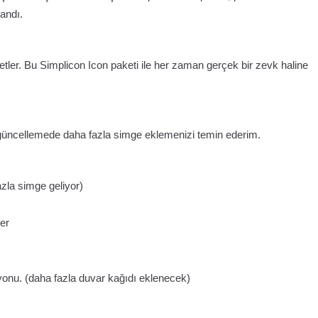
landı.
etler. Bu Simplicon Icon paketi ile her zaman gerçek bir zevk haline
 güncellemede daha fazla simge eklemenizi temin ederim.
zla simge geliyor)
er
yonu. (daha fazla duvar kağıdı eklenecek)