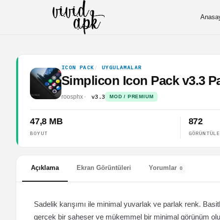
Anasa
ICON PACK
UYGULAMALAR
Simplicon Icon Pack v3.3 
v3.3
roosphx
MOD / PREMIUM
47,8 MB
872
BOYUT
GÖRÜNTÜL
Açıklama
Ekran Görüntüleri
Yorumlar
0
Sadelik karışımı ile minimal yuvarlak ve parlak renk. Bas
gerçek bir şaheser ve mükemmel bir minimal görünüm oluştu