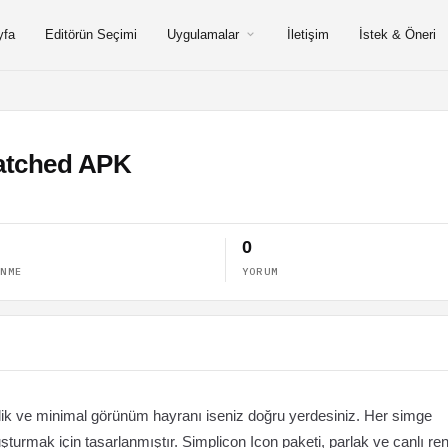
yfa
Editörün Seçimi
Uygulamalar
İletişim
İstek & Öneri
Patched APK
0
ENME
YORUM
itlik ve minimal görünüm hayranı iseniz doğru yerdesiniz. Her simge
rmak için tasarlanmıştır. Simplicon Icon paketi, parlak ve canlı ren