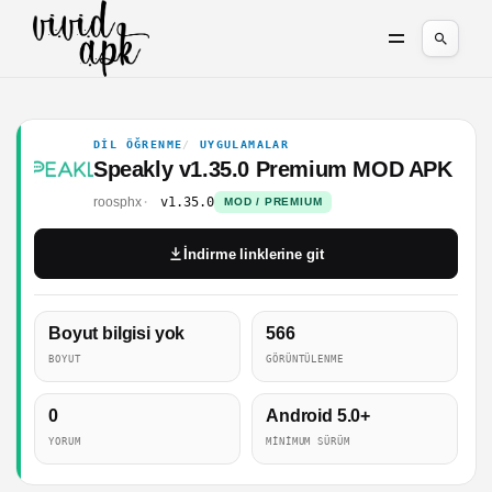
DIL ÖĞRENME
UYGULAMALAR
Speakly v1.35.0 Premium MOD APK
roosphx
v1.35.0
MOD / PREMIUM
İndirme linklerine git
Boyut bilgisi yok
566
BOYUT
GÖRÜNTÜLENME
0
Android 5.0+
YORUM
MINIMUM SÜRÜM