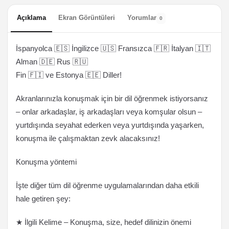
Açıklama
Ekran Görüntüleri
Yorumlar
0
İspanyolca 🇪🇸 İngilizce 🇺🇸 Fransızca 🇫🇷 İtalyan 🇮🇹
Alman 🇩🇪 Rus 🇷🇺
Fin 🇫🇮 ve Estonya 🇪🇪 Diller!
Akranlarınızla konuşmak için bir dil öğrenmek istiyorsanız
– onlar arkadaşlar, iş arkadaşları veya komşular olsun –
yurtdışında seyahat ederken veya yurtdışında yaşarken,
konuşma ile çalışmaktan zevk alacaksınız!
Konuşma yöntemi
İşte diğer tüm dil öğrenme uygulamalarından daha etkili
hale getiren şey:
★ İlgili Kelime – Konuşma, size, hedef dilinizin önemi