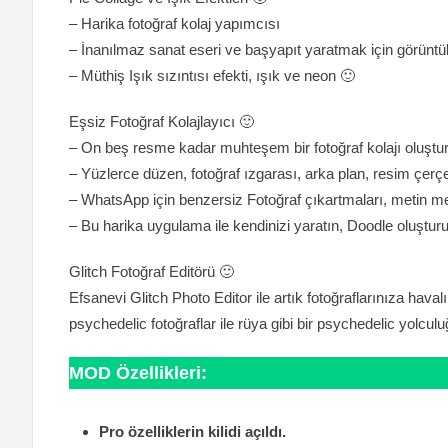
– Harika fotoğraf kolaj yapımcısı
– İnanılmaz sanat eseri ve başyapıt yaratmak için görüntüleri k
– Müthiş Işık sızıntısı efekti, ışık ve neon 🙂
Eşsiz Fotoğraf Kolajlayıcı 🙂
– On beş resme kadar muhteşem bir fotoğraf kolajı oluştura
– Yüzlerce düzen, fotoğraf ızgarası, arka plan, resim çerçeve
– WhatsApp için benzersiz Fotoğraf çıkartmaları, metin mes
– Bu harika uygulama ile kendinizi yaratın, Doodle oluşturu
Glitch Fotoğraf Editörü 🙂
Efsanevi Glitch Photo Editor ile artık fotoğraflarınıza havalı
psychedelic fotoğraflar ile rüya gibi bir psychedelic yolcul
MOD Özellikleri:
Pro özelliklerin kilidi açıldı.