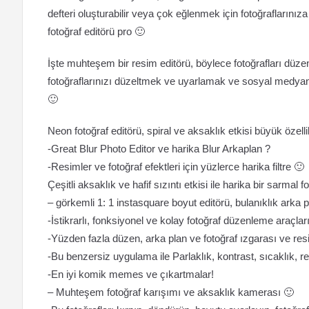
defteri oluşturabilir veya çok eğlenmek için fotoğraflarınız
fotoğraf editörü pro 🙂
İşte muhteşem bir resim editörü, böylece fotoğrafları düzenle
fotoğraflarınızı düzeltmek ve uyarlamak ve sosyal medyanız 
🙂
Neon fotoğraf editörü, spiral ve aksaklık etkisi büyük özelli
-Great Blur Photo Editor ve harika Blur Arkaplan ?
-Resimler ve fotoğraf efektleri için yüzlerce harika filtre 🙂
Çeşitli aksaklık ve hafif sızıntı etkisi ile harika bir sarmal f
– görkemli 1: 1 instasquare boyut editörü, bulanıklık arka p
-İstikrarlı, fonksiyonel ve kolay fotoğraf düzenleme araçlar
-Yüzden fazla düzen, arka plan ve fotoğraf ızgarası ve resim
-Bu benzersiz uygulama ile Parlaklık, kontrast, sıcaklık, r
-En iyi komik memes ve çıkartmalar!
– Muhteşem fotoğraf karışımı ve aksaklık kamerası 🙂