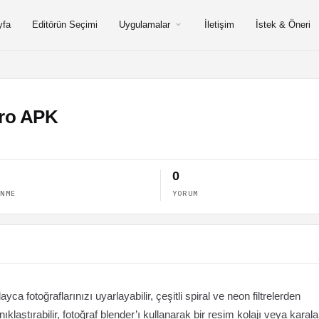
yfa
Editörün Seçimi
Uygulamalar
İletişim
İstek & Öneri
Pro APK
0
ENME
YORUM
layca fotoğraflarınızı uyarlayabilir, çeşitli spiral ve neon filtrelerden
anıklaştırabilir, fotoğraf blender’ı kullanarak bir resim kolajı veya kara