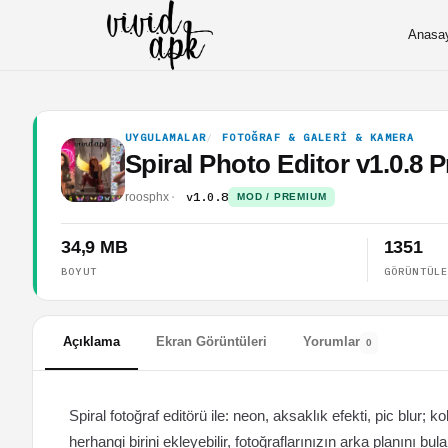
Anasa
UYGULAMALAR
FOTOĞRAF & GALERI & KAMERA
Spiral Photo Editor v1.0.8 
v1.0.8
roosphx
MOD / PREMIUM
34,9 MB
1351
BOYUT
GÖRÜNTÜL
Açıklama
Ekran Görüntüleri
Yorumlar
0
Spiral fotoğraf editörü ile: neon, aksaklık efekti, pic blur; ko
herhangi birini ekleyebilir, fotoğraflarınızın arka planını bul