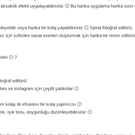
a aksaklık efekti uygulayabilirsiniz 🙂 Bu harika uygulama harika sizin 
yebilir veya harika bir kolaj yapabilirsiniz 🙂 Spiral fotoğraf editörü,
için sofistike sanat eserleri oluşturmak için harika bir resim editör
kleri 🙂 ?
otoğraf editörü!
lanı ve instagram için çeşitli şablonlar 🙂
ı
 kolajı ile efsanevi bir kolaj yapımcısı 🙂
enk, ışık tonu, doygunluğu düzenleyebilirsiniz 🙂