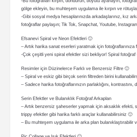
-Bu fotoğrafları kırpın, döndürün, boyutu ayarlayın, fotoğ
gölge ekleyin, bu muhteşem uygulama ile kırpın ve rötuşla
-Gibi sosyal medya hesaplarınızda arkadaşlarınız, kız ark
fotoğraflar paylaşın; Tik Tok, Snapchat, Youtube, Instag
Efsanevi Spiral ve Neon Efektleri 🙂
– Artık harika sanat eserleri yaratmak için fotoğraflarınıza
-Çok çeşitli yeni spiral efektler sizi bekliyor! Spiral fotoğraf
Resimler için Düzinelerce Farklı ve Benzersiz Filtre 🙂
– Spiral ve eskiz gibi birçok serin filtreden birini kullanabilir
– Sadece harika fotoğraflarınızın parlaklığını, kontrastını,
Serin Efektler ve Bulanıklık Fotoğraf Arkaplan
– Artık benzersiz şaheserler yapmak için aksaklık efekti, spi
trippy efektler gibi harika farklı araçlar kullanabilirsiniz 🙂
– Bu muhteşem uygulama ile arka plan bulanıklaştırabilir vey
Pic Collage ve Işık Efektleri 🙂