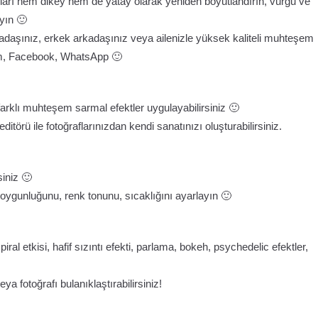
rafları hem dikey hem de yatay olarak yeniden boyutlandırın, vurgu ve
yın 🙂
adaşınız, erkek arkadaşınız veya ailenizle yüksek kaliteli muhteşem
ram, Facebook, WhatsApp 🙂
 farklı muhteşem sarmal efektler uygulayabilirsiniz 🙂
 editörü ile fotoğraflarınızdan kendi sanatınızı oluşturabilirsiniz.
siniz 🙂
 doygunluğunu, renk tonunu, sıcaklığını ayarlayın 🙂
ral etkisi, hafif sızıntı efekti, parlama, bokeh, psychedelic efektler,
a fotoğrafı bulanıklaştırabilirsiniz!