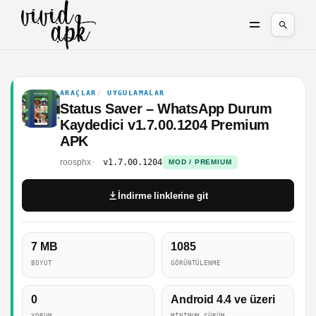
ARAÇLAR
UYGULAMALAR
Status Saver – WhatsApp Durum
Kaydedici v1.7.00.1204 Premium
APK
roosphx
v1.7.00.1204
MOD / PREMIUM
İndirme linklerine git
7 MB
1085
BOYUT
GÖRÜNTÜLENME
0
Android 4.4 ve üzeri