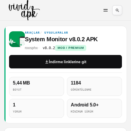
ARAÇLAR
UYGULAMALAR
System Monitor v8.0.2 APK
roosphx
v8.0.2
MOD / PREMIUM
İndirme linklerine git
5,44 MB
1184
BOYUT
GÖRÜNTÜLENME
1
Android 5.0+
YORUM
MINIMUM SÜRÜM