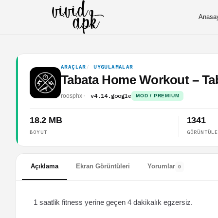
Anasa
ARAÇLAR
UYGULAMALAR
Tabata Home Workout – Tab
v4.14.google
roosphx
MOD / PREMIUM
18.2 MB
1341
BOYUT
GÖRÜNTÜL
Açıklama
Ekran Görüntüleri
Yorumlar
0
1 saatlik fitness yerine geçen 4 dakikalık egzersiz.