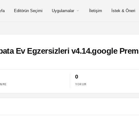
yfa
Editörün Seçimi
Uygulamalar
İletişim
İstek & Öneri
ata Ev Egzersizleri v4.14.google Pr
0
ENME
YORUM