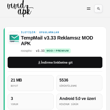
İLETIŞIM
UYGULAMALAR
TempMail v3.33 Reklamsız MOD
APK
roosphx
v3.33
MOD / PREMIUM
İndirme linklerine git
21 MB
5536
BOYUT
GÖRÜNTÜLENME
3
Android 5.0 ve üzeri
YORUM
MINIMUM SÜRÜM