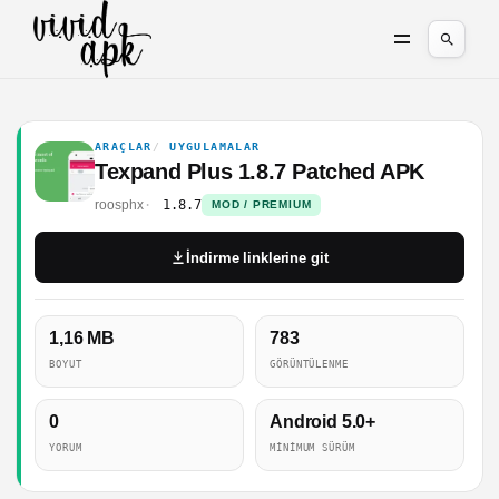
ARAÇLAR
UYGULAMALAR
Texpand Plus 1.8.7 Patched APK
roosphx
1.8.7
MOD / PREMIUM
İndirme linklerine git
1,16 MB
783
BOYUT
GÖRÜNTÜLENME
0
Android 5.0+
YORUM
MINIMUM SÜRÜM