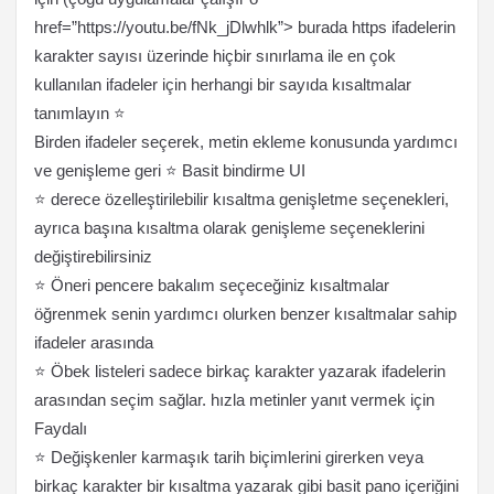
href=”https://youtu.be/fNk_jDlwhlk”> burada https ifadelerin
karakter sayısı üzerinde hiçbir sınırlama ile en çok
kullanılan ifadeler için herhangi bir sayıda kısaltmalar
tanımlayın ⭐️
Birden ifadeler seçerek, metin ekleme konusunda yardımcı
ve genişleme geri ⭐️ Basit bindirme UI
⭐️ derece özelleştirilebilir kısaltma genişletme seçenekleri,
ayrıca başına kısaltma olarak genişleme seçeneklerini
değiştirebilirsiniz
⭐️ Öneri pencere bakalım seçeceğiniz kısaltmalar
öğrenmek senin yardımcı olurken benzer kısaltmalar sahip
ifadeler arasında
⭐️ Öbek listeleri sadece birkaç karakter yazarak ifadelerin
arasından seçim sağlar. hızla metinler yanıt vermek için
Faydalı
⭐️ Değişkenler karmaşık tarih biçimlerini girerken veya
birkaç karakter bir kısaltma yazarak gibi basit pano içeriğini