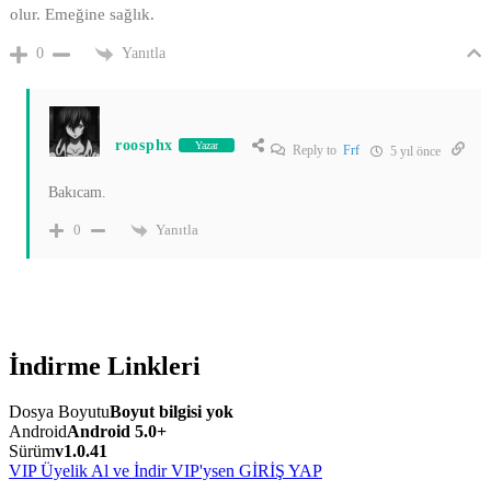
olur. Emeğine sağlık.
Yanıtla
0
roosphx
Yazar
Reply to
Frf
5 yıl önce
Bakıcam.
Yanıtla
0
İndirme Linkleri
Dosya Boyutu
Boyut bilgisi yok
Android
Android 5.0+
Sürüm
v1.0.41
VIP Üyelik Al ve İndir
VIP'ysen GİRİŞ YAP