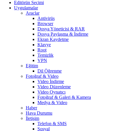
Editörün Seçimi
Uygulamalar
Araçlar
Antivirüs
Browser
Dosya Yöneticisi & RAR
Dosya Paylaşma & İndirme
Ekran Kaydetme
Klavye
Root
Temizlik
VPN
Eğitim
Dil Öğrenme
Fotoğraf & Video
Video İndirme
Video Düzenleme
Video Oynatıcı
Fotoğraf & Galeri & Kamera
Medya & Video
Haber
Hava Durumu
İletişim
Telefon & SMS
Sosyal