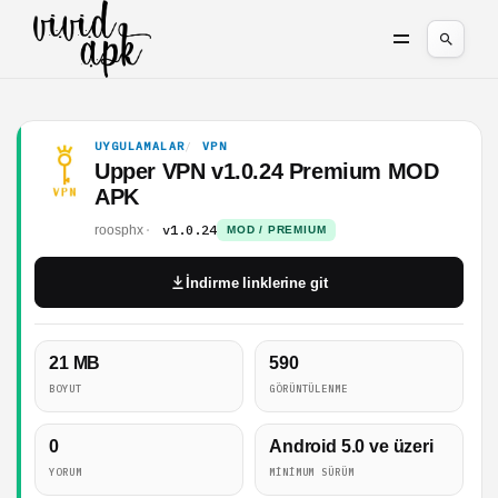
UYGULAMALAR
VPN
Upper VPN v1.0.24 Premium MOD
APK
v1.0.24
roosphx
MOD / PREMIUM
İndirme linklerine git
21 MB
590
BOYUT
GÖRÜNTÜLENME
0
Android 5.0 ve üzeri
YORUM
MINIMUM SÜRÜM