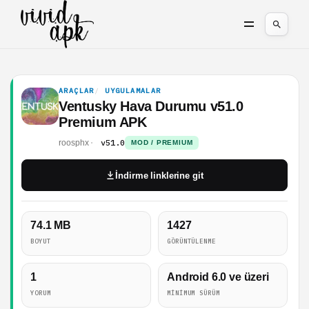
ARAÇLAR
UYGULAMALAR
Ventusky Hava Durumu v51.0
Premium APK
v51.0
roosphx
MOD / PREMIUM
İndirme linklerine git
74.1 MB
1427
BOYUT
GÖRÜNTÜLENME
1
Android 6.0 ve üzeri
YORUM
MINIMUM SÜRÜM