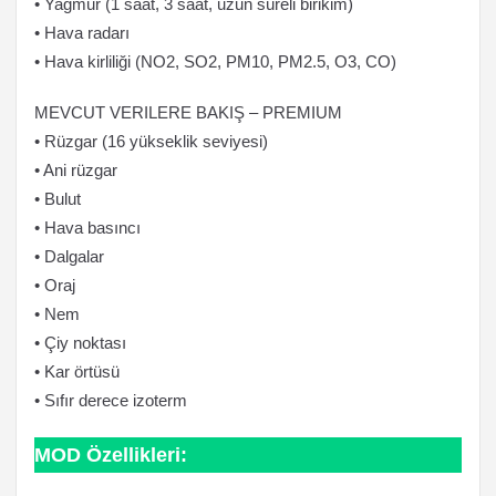
• Yağmur (1 saat, 3 saat, uzun süreli birikim)
• Hava radarı
• Hava kirliliği (NO2, SO2, PM10, PM2.5, O3, CO)
MEVCUT VERILERE BAKIŞ – PREMIUM
• Rüzgar (16 yükseklik seviyesi)
• Ani rüzgar
• Bulut
• Hava basıncı
• Dalgalar
• Oraj
• Nem
• Çiy noktası
• Kar örtüsü
• Sıfır derece izoterm
MOD Özellikleri: