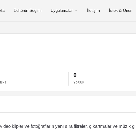
yfa
Editörün Seçimi
Uygulamalar
İletişim
İstek & Öneri
0
ENME
YORUM
deo klipler ve fotoğrafların yanı sıra filtreler, çıkartmalar ve müzik gi