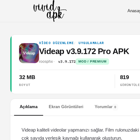
Anasa
VIDEO DÜZENLEME
UYGULAMALAR
Videap v3.9.172 Pro APK
v3.9.172
roosphx
MOD / PREMIUM
32 MB
819
BOYUT
GÖRÜNTÜL
Açıklama
Ekran Görüntüleri
Yorumlar
0
Videap kaliteli videolar yapmanızı sağlar. Film rulonuzdaki vi
çok sayıda yerleşik kaynağı kullanarak oluşturun.