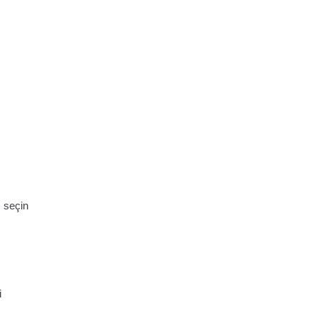
 seçin
i