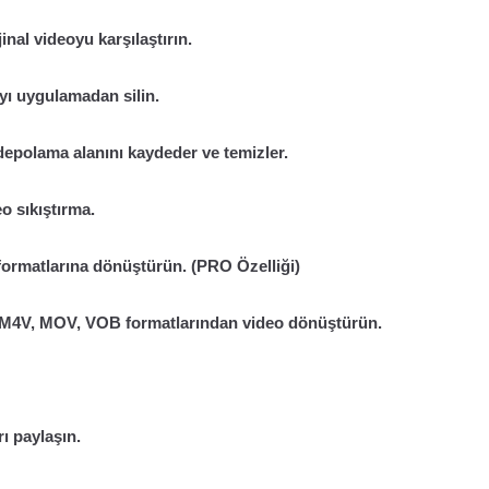
inal videoyu karşılaştırın.
yayı uygulamadan silin.
depolama alanını kaydeder ve temizler.
eo sıkıştırma.
ormatlarına dönüştürün. (PRO Özelliği)
M4V, MOV, VOB formatlarından video dönüştürün.
ı paylaşın.