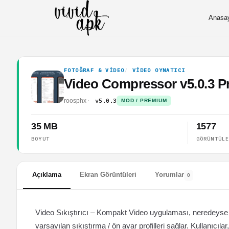
Anasa
FOTOĞRAF & VIDEO
VIDEO OYNATICI
Video Compressor v5.0.3 
v5.0.3
roosphx
MOD / PREMIUM
35 MB
1577
BOYUT
GÖRÜNTÜL
Açıklama
Ekran Görüntüleri
Yorumlar
0
Video Sıkıştırıcı – Kompakt Video uygulaması, neredeyse tüm
varsayılan sıkıştırma / ön ayar profilleri sağlar. Kullanıcıla