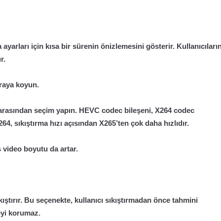
ayarları için kısa bir sürenin önizlemesini gösterir. Kullanıcıları
r.
ıraya koyun.
i arasından seçim yapın. HEVC codec bileşeni, X264 codec
64, sıkıştırma hızı açısından X265’ten çok daha hızlıdır.
ış video boyutu da artar.
kıştırır. Bu seçenekte, kullanıcı sıkıştırmadan önce tahmini
teyi korumaz.