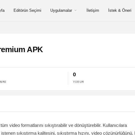
yfa
Editörün Seçimi
Uygulamalar
İletişim
İstek & Öneri
Premium APK
0
ENME
YORUM
 video formatlarını sıkıştırabilir ve dönüştürebilir. Kullanıcılara
r, istenen sıkıştırma kalitesini, sıkıştırma hızını, video çözünürlüğünü, 