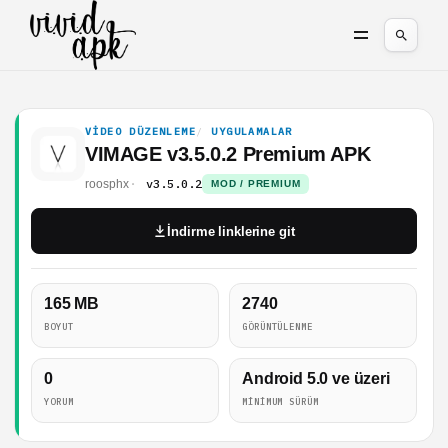
VIDEO DÜZENLEME
UYGULAMALAR
VIMAGE v3.5.0.2 Premium APK
v3.5.0.2
roosphx
MOD / PREMIUM
İndirme linklerine git
165 MB
2740
BOYUT
GÖRÜNTÜLENME
0
Android 5.0 ve üzeri
YORUM
MINIMUM SÜRÜM