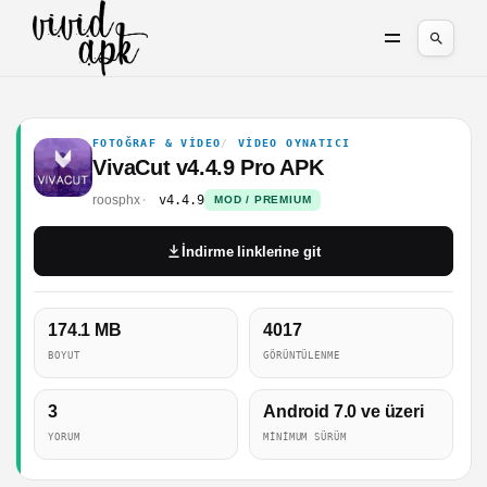
FOTOĞRAF & VIDEO
VIDEO OYNATICI
VivaCut v4.4.9 Pro APK
roosphx
v4.4.9
MOD / PREMIUM
İndirme linklerine git
174.1 MB
4017
BOYUT
GÖRÜNTÜLENME
3
Android 7.0 ve üzeri
YORUM
MINIMUM SÜRÜM