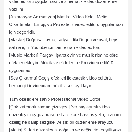
video editörü uygulaması ve sinematik video düzenleme
yazılımı.
[Animasyon Animasyon] Maske, Video Kolaj, Metin,
Çıkartmalar, Emoji, vb Pro estetik video editörü uygulaması
için geçerlidir.
[Maske] Doğrusal, ayna, radyal, dikdörtgen ve oval, hepsi
sahne için. Youtube için tam ekran video editörü.
[Music Marker] Parçayı işaretleyin ve müzik ritmine göre
efektler ekleyin. Müzik ve efektleri ile Pro video editörü
uygulaması.
[Ses Çıkarma] Geçiş efektleri ile estetik video editörü,
herhangi bir videodan müzik / ses ayıklayın
Tüm özelliklere sahip Professtional Video Editor
[Çok katmanlı zaman çizelgesi] Yer paylaşımlı video
düzenleyici uygulaması ile kare kare hassasiyet için zoom
özelliğine sahip sezgisel ve şık bir düzenleme arayüzü
[Metin] Stilleri düzenleyin, çoğaltın ve değiştirin (çeşitli yazı