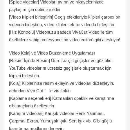
[Splice videolar] Videoları ayırın ve hikayelerinizde
paylaşım için optimize edin
[Video klipleri birleştirin] Geçiş efektleriyle klipleri çarpıcı bir
videoda birleştirin, video klipleri tek bir videoda birleştirin
[Hız Kontrolü] Videonuzu sadece VivaCut Video ile tüm
özelliklere sahip profesyonel bir video editörü gibi ateşleyin!
Video Kolaj ve Video Düzenleme Uygulaması
[Resim İçinde Resim] Ücretsiz çift geçişler ve göz alıcı
YouTube videolarını ücretsiz geçişlerle oluşturmak için
klipleri birleştirin.
[Kolaj] Kliplerinize resim ekleyin ve videoları düzenleyin,
ardından Viva Cut！ ile viral olun
[Kaplama seçenekleri] Katmanları opaklık ve karıştırma
gibi araçlarla özelleştirin
[Karışım videoları] Karışık videolar Renk Yanması,
Çarpma, Ekran, Yumuşak Işık, Sert Işık vb. Gibi güçlü
karıştırma modlarını deneyin.